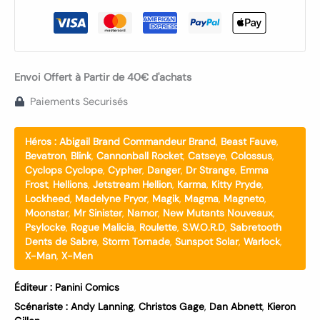
Envoi Offert à Partir de 40€ d'achats
Paiements Securisés
Héros :
Abigail Brand Commandeur Brand
,
Beast Fauve
,
Bevatron
,
Blink
,
Cannonball Rocket
,
Catseye
,
Colossus
,
Cyclops Cyclope
,
Cypher
,
Danger
,
Dr Strange
,
Emma
Frost
,
Hellions
,
Jetstream Hellion
,
Karma
,
Kitty Pryde
,
Lockheed
,
Madelyne Pryor
,
Magik
,
Magma
,
Magneto
,
Moonstar
,
Mr Sinister
,
Namor
,
New Mutants Nouveaux
,
Psylocke
,
Rogue Malicia
,
Roulette
,
S.W.O.R.D
,
Sabretooth
Dents de Sabre
,
Storm Tornade
,
Sunspot Solar
,
Warlock
,
X-Man
,
X-Men
Éditeur :
Panini Comics
Scénariste :
Andy Lanning
,
Christos Gage
,
Dan Abnett
,
Kieron