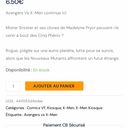
6.50
€
Avengers Vs X-Men continue ici
Mister Sinister et ses clones de Madelyne Pryor peuvent-ils
venir à bout des Cinq Phénix ?
Rogue, piégée sur une autre planète, lutte pour sa survie,
alors que les Nouveaux Mutants affrontent un futur étrange.
Disponibilité :
En stock
AJOUTER AU PANIER
UGS :
444583d4edae
Catégories :
Comics VF
,
Kiosque
,
X-Men
,
X-Men Kiosque
Étiquette :
Avengers vs X-Men
Paiement CB Sécurisé