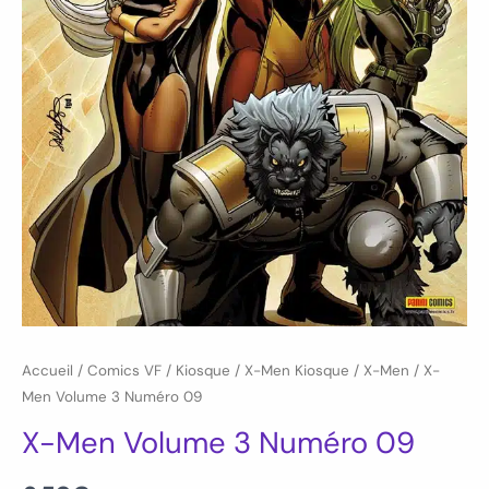
Accueil
/
Comics VF
/
Kiosque
/
X-Men Kiosque
/
X-Men
/ X-
Men Volume 3 Numéro 09
X-Men Volume 3 Numéro 09