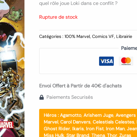
quel rôle joue Loki dans ce conflit ?
Rupture de stock
Catégories :
100% Marvel
,
Comics VF
,
Librairie
Paieme
Envoi Offert à Partir de 40€ d'achats
Paiements Securisés
Héros :
Agamotto
,
Arishem Juge
,
Avengers
Marvel
,
Carol Danvers
,
Celestials Celestes
,
Ghost Rider
,
Ikaris
,
Iron Fist
,
Iron Man
,
Jean
Miss Hulk
,
Star Brand
,
Thena
,
Thor
,
Zuras