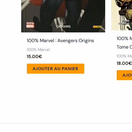
100% M
100% Marvel : Avengers Origins
Tome 0
100% Marvel
100% Ma
15.00
€
18.00
AJOUTER AU PANIER
AJO