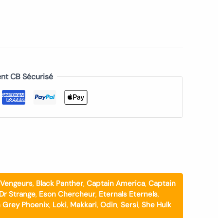
nt CB Sécurisé
 Vengeurs
,
Black Panther
,
Captain America
,
Captain
Dr Strange
,
Eson Chercheur
,
Eternals Eternels
,
 Grey Phoenix
,
Loki
,
Makkari
,
Odin
,
Sersi
,
She Hulk