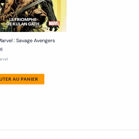
arvel : Savage Avengers
1
rvel
€
UTER AU PANIER