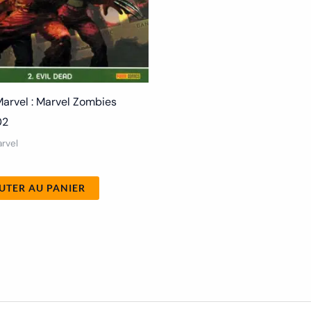
arvel : Marvel Zombies
02
rvel
UTER AU PANIER