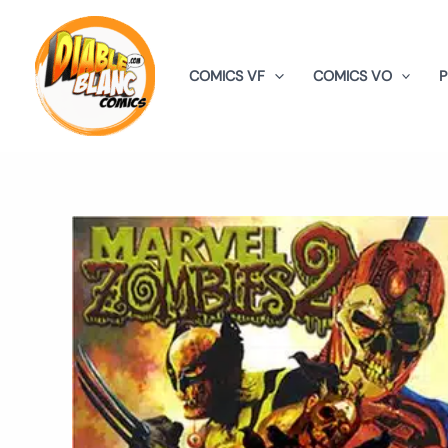
Aller
au
contenu
COMICS VF
COMICS VO