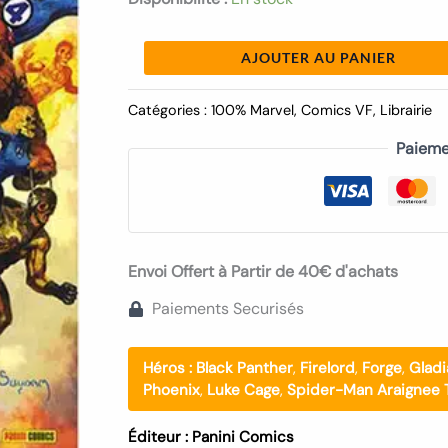
03
AJOUTER AU PANIER
Catégories :
100% Marvel
,
Comics VF
,
Librairie
Paieme
Envoi Offert à Partir de 40€ d'achats
Paiements Securisés
Héros :
Black Panther
,
Firelord
,
Forge
,
Gladi
Phoenix
,
Luke Cage
,
Spider-Man Araignee 
Éditeur :
Panini Comics