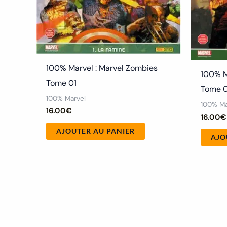
100% Marvel : Marvel Zombies
100% M
Tome 01
Tome 
100% Marvel
100% Ma
16.00
€
16.00
€
AJOUTER AU PANIER
AJO