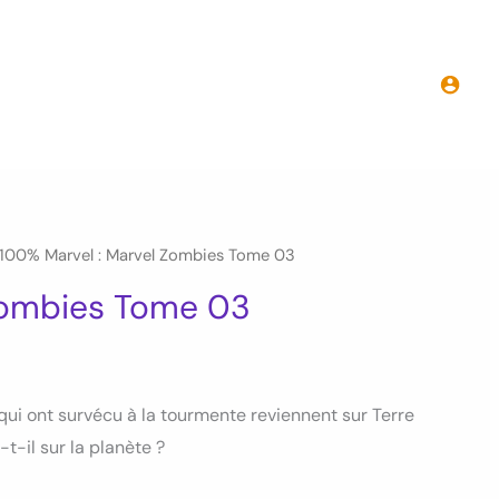
100%
Marvel
:
Marvel
Zombies
Tome
03
100% Marvel : Marvel Zombies Tome 03
Zombies Tome 03
ui ont survécu à la tourmente reviennent sur Terre
t-il sur la planète ?