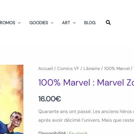
PROMOS
GOODIES
ART
BLOG
quantité
Accueil
/
Comics VF
/
Librairie
/
100% Marvel
/ 
de
100% Marvel : Marvel 
100%
Marvel
16.00
€
:
Quarante ans ont passé. Les anciens héros q
Marvel
après avoir décimé l’univers. Mais que reste-
Zombies
Tome
Disponibilité :
En stock