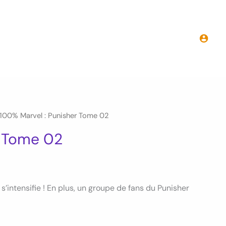
100%
Marvel
:
Punisher
Tome
02
100% Marvel : Punisher Tome 02
r Tome 02
s’intensifie ! En plus, un groupe de fans du Punisher