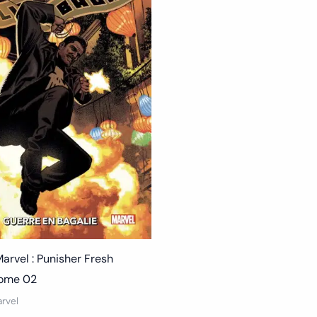
arvel : Punisher Fresh
Tome 02
rvel