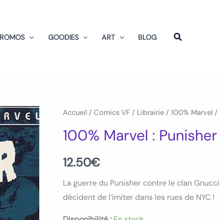
PROMOS
GOODIES
ART
BLOG
quantité
Accueil
/
Comics VF
/
Librairie
/
100% Marvel
/ 
de
100% Marvel : Punishe
100%
Marvel
12.50
€
:
La guerre du Punisher contre le clan Gnucci 
Punisher
décident de l’imiter dans les rues de NYC !
Tome
02
Disponibilité :
En stock