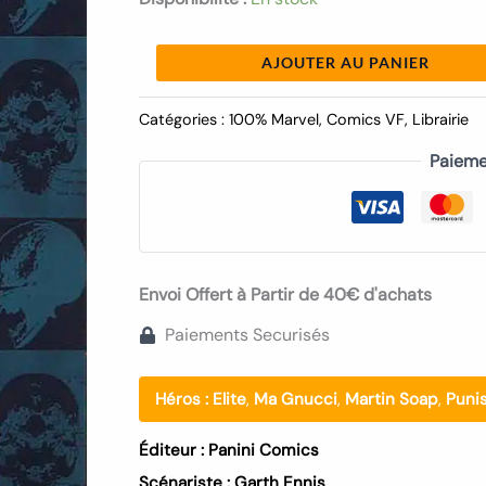
AJOUTER AU PANIER
Catégories :
100% Marvel
,
Comics VF
,
Librairie
Paieme
Envoi Offert à Partir de 40€ d'achats
Paiements Securisés
Héros :
Elite
,
Ma Gnucci
,
Martin Soap
,
Puni
Éditeur :
Panini Comics
Scénariste :
Garth Ennis