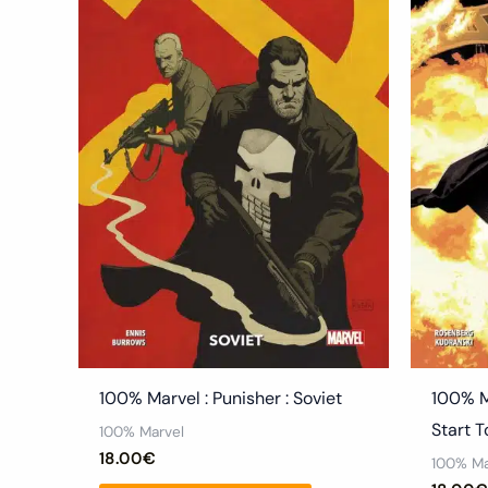
100% Marvel : Punisher : Soviet
100% M
Start 
100% Marvel
18.00
€
100% Ma