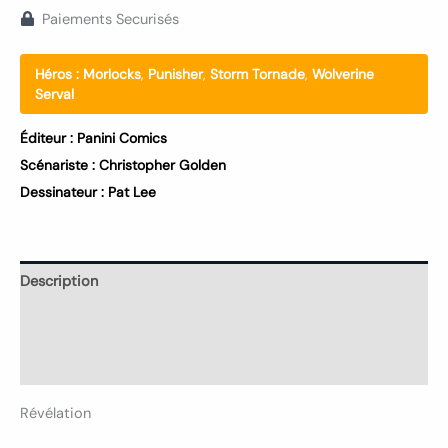
Paiements Securisés
Héros :
Morlocks
,
Punisher
,
Storm Tornade
,
Wolverine
Serval
Éditeur :
Panini Comics
Scénariste :
Christopher Golden
Dessinateur :
Pat Lee
Description
Informations complémentaires
Avis (0)
Révélation