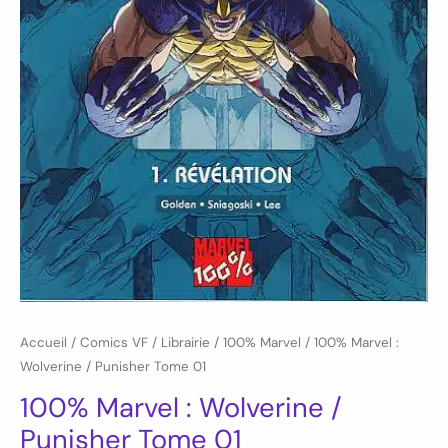
Accueil
/
Comics VF
/
Librairie
/
100% Marvel
/ 100% Marvel :
Wolverine / Punisher Tome 01
100% Marvel : Wolverine /
Punisher Tome 01