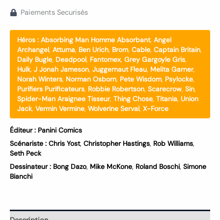
Paiements Securisés
Héros :
Absorbing Man Homme Absorbant
,
Angel
Archangel
,
Attuma
,
Ben Urich
,
Brom
,
Cable
,
Captain Britain
,
Daily Bugle
,
Deadpool
,
Fantomex
,
Grey Gargoyle Gris
,
Hulk
,
J Jonah Jameson
,
Juggernaut Fleau
,
Melita Garner
,
Norah Winters
,
Norman Osborn
,
Pete Wisdom
,
Psylocke
,
Purifiers Purificateurs
,
Robbie Robertson
,
Scarecrow
,
Sin
,
Spider-Man Araignee Tisseur
,
Thing Chose
,
Titania
,
Union
Jack
,
Vermin Vermine
,
Wolverine Serval
,
X-Force
Éditeur :
Panini Comics
Scénariste :
Chris Yost
,
Christopher Hastings
,
Rob Williams
,
Seth Peck
Dessinateur :
Bong Dazo
,
Mike McKone
,
Roland Boschi
,
Simone
Bianchi