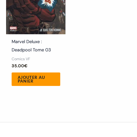
Marvel Deluxe :
Deadpool Tome 03
Comics VF
35.00
€
AJOUTER AU
PANIER