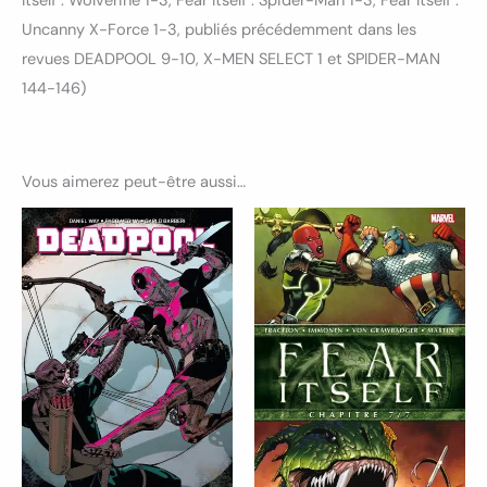
Itself : Wolverine 1-3, Fear Itself : Spider-Man 1-3, Fear Itself :
Uncanny X-Force 1-3, publiés précédemment dans les
revues DEADPOOL 9-10, X-MEN SELECT 1 et SPIDER-MAN
144-146)
Vous aimerez peut-être aussi…