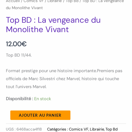
Accueil
/
Comics VF
/
Librairie
/
Top Bd
/ Top BD : La vengeance
du Monolithe Vivant
Top BD : La vengeance du
Monolithe Vivant
12.00
€
Top BD 11/44.
Format prestige pour une histoire importante.Premiers pas
officiels de Marc Silvestri chez Marvel, histoire qui touche
tout l’univers Marvel.
Disponibilité :
En stock
AJOUTER AU PANIER
UGS :
6468acca4f18
Catégories :
Comics VF
,
Librairie
,
Top Bd