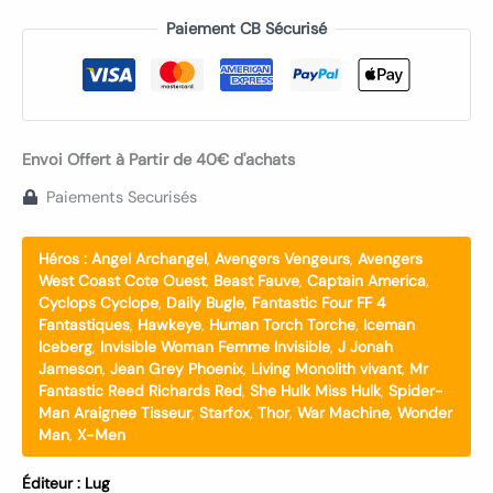
Paiement CB Sécurisé
Envoi Offert à Partir de 40€ d'achats
Paiements Securisés
Héros :
Angel Archangel
,
Avengers Vengeurs
,
Avengers
West Coast Cote Ouest
,
Beast Fauve
,
Captain America
,
Cyclops Cyclope
,
Daily Bugle
,
Fantastic Four FF 4
Fantastiques
,
Hawkeye
,
Human Torch Torche
,
Iceman
Iceberg
,
Invisible Woman Femme Invisible
,
J Jonah
Jameson
,
Jean Grey Phoenix
,
Living Monolith vivant
,
Mr
Fantastic Reed Richards Red
,
She Hulk Miss Hulk
,
Spider-
Man Araignee Tisseur
,
Starfox
,
Thor
,
War Machine
,
Wonder
Man
,
X-Men
Éditeur :
Lug