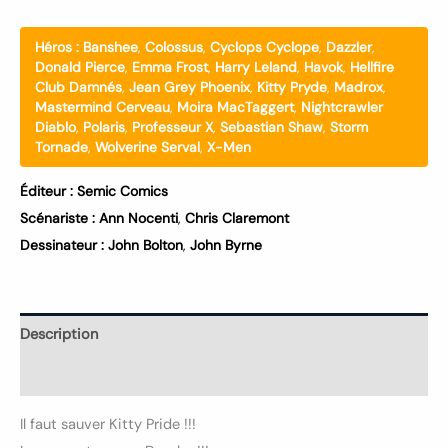
Héros :
Banshee
,
Colossus
,
Cyclops Cyclope
,
Dazzler
,
Donald Pierce
,
Emma Frost
,
Harry Leland
,
Havok
,
Hellfire
Club Damnés
,
Jean Grey Phoenix
,
Kitty Pryde
,
Madrox
,
Mastermind Cerveau
,
Moira MacTaggert
,
Nightcrawler
Diablo
,
Polaris
,
Professeur X
,
Sebastian Shaw
,
Storm
Tornade
,
Wolverine Serval
,
X-Men
Éditeur :
Semic Comics
Scénariste :
Ann Nocenti
,
Chris Claremont
Dessinateur :
John Bolton
,
John Byrne
Description
Informations complémentaires
Il faut sauver Kitty Pride !!!