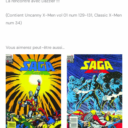
La rencontre avec Dazzler !!!
(Contient Uncanny X-Men vol 01 num 129-131, Classic X-Men
num 34)
Vous aimerez peut-être aussi…