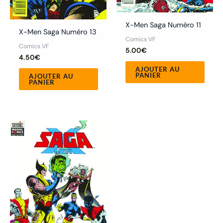
X-Men Saga Numéro 11
X-Men Saga Numéro 13
Comics VF
Comics VF
5.00
€
4.50
€
AJOUTER AU
PANIER
AJOUTER AU
PANIER