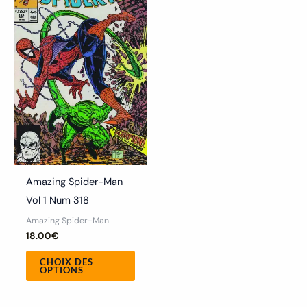
a
plusieurs
variations.
Les
options
peuvent
être
choisies
sur
la
Amazing Spider-Man
page
Vol 1 Num 318
du
Amazing Spider-Man
produit
18.00
€
CHOIX DES
OPTIONS