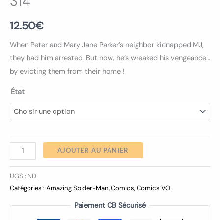
314
12.50
€
When Peter and Mary Jane Parker’s neighbor kidnapped MJ,
they had him arrested. But now, he’s wreaked his vengeance…
by evicting them from their home !
État
AJOUTER AU PANIER
UGS :
ND
Catégories :
Amazing Spider-Man
,
Comics
,
Comics VO
Paiement CB Sécurisé