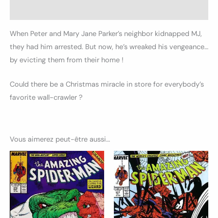
Avis (0)
When Peter and Mary Jane Parker’s neighbor kidnapped MJ,
they had him arrested. But now, he’s wreaked his vengeance…
by evicting them from their home !
Could there be a Christmas miracle in store for everybody’s
favorite wall-crawler ?
Vous aimerez peut-être aussi…
Ce
Ce
produit
produ
a
a
plusieurs
plusi
variations.
variat