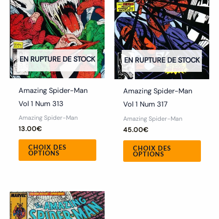
Les
Les
options
optio
peuvent
peuv
être
être
choisies
chois
EN RUPTURE DE STOCK
EN RUPTURE DE STOCK
sur
sur
la
la
Amazing Spider-Man
Amazing Spider-Man
page
page
Vol 1 Num 313
Vol 1 Num 317
du
du
Amazing Spider-Man
Amazing Spider-Man
produit
produ
13.00
€
45.00
€
CHOIX DES
CHOIX DES
OPTIONS
OPTIONS
Ce
produit