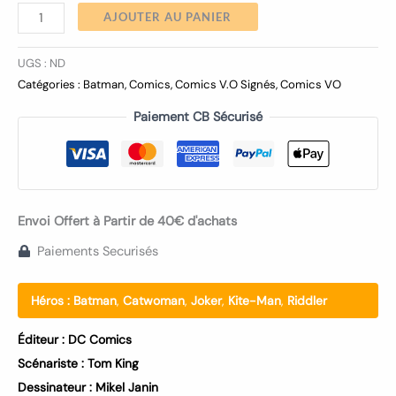
AJOUTER AU PANIER
UGS :
ND
Catégories :
Batman
,
Comics
,
Comics V.O Signés
,
Comics VO
Paiement CB Sécurisé
Envoi Offert à Partir de 40€ d'achats
Paiements Securisés
Héros :
Batman
,
Catwoman
,
Joker
,
Kite-Man
,
Riddler
Éditeur :
DC Comics
Scénariste :
Tom King
Dessinateur :
Mikel Janin