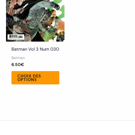
options
peuvent
être
choisies
sur
la
Batman Vol 3 Num 030
page
Batman
du
6.50
€
produit
CHOIX DES
OPTIONS