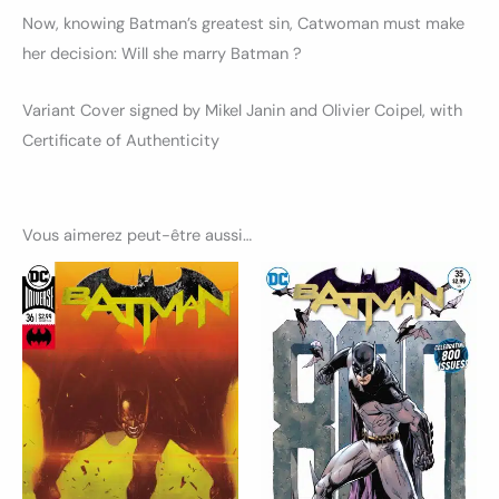
Now, knowing Batman’s greatest sin, Catwoman must make
her decision: Will she marry Batman ?
Variant Cover signed by Mikel Janin and Olivier Coipel, with
Certificate of Authenticity
Vous aimerez peut-être aussi…
Ce
Ce
produit
produ
a
a
plusieurs
plusi
variations.
variat
Les
Les
options
optio
peuvent
peuv