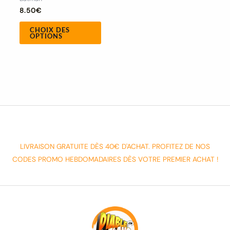
du
8.50
€
produit
CHOIX DES
OPTIONS
LIVRAISON GRATUITE DÈS 40€ D'ACHAT. PROFITEZ DE NOS
CODES PROMO HEBDOMADAIRES DÈS VOTRE PREMIER ACHAT !