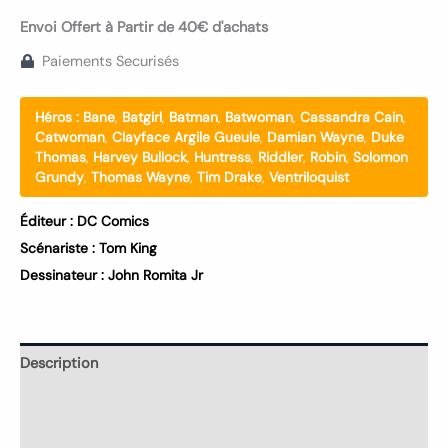
Envoi Offert à Partir de 40€ d'achats
Paiements Securisés
Héros :
Bane
,
Batgirl
,
Batman
,
Batwoman
,
Cassandra Cain
,
Catwoman
,
Clayface Argile Gueule
,
Damian Wayne
,
Duke
Thomas
,
Harvey Bullock
,
Huntress
,
Riddler
,
Robin
,
Solomon
Grundy
,
Thomas Wayne
,
Tim Drake
,
Ventriloquist
Éditeur :
DC Comics
Scénariste :
Tom King
Dessinateur :
John Romita Jr
Description
Informations complémentaires
Avis (0)