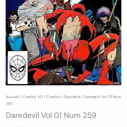
Accueil
/
Comics VO
/
Comics
/
Daredevil
/ Daredevil Vol 01 Num
259
Daredevil Vol 01 Num 259