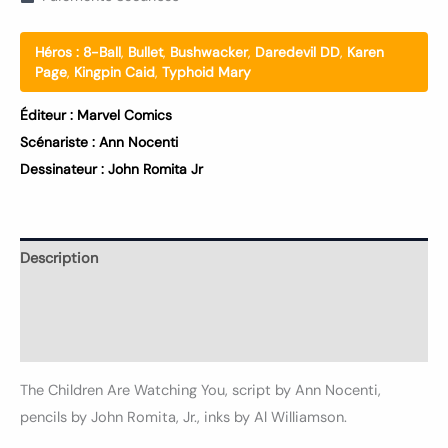
Héros :
8-Ball
,
Bullet
,
Bushwacker
,
Daredevil DD
,
Karen
Page
,
Kingpin Caid
,
Typhoid Mary
Éditeur :
Marvel Comics
Scénariste :
Ann Nocenti
Dessinateur :
John Romita Jr
Description
Informations complémentaires
Avis (0)
The Children Are Watching You, script by Ann Nocenti,
pencils by John Romita, Jr., inks by Al Williamson.