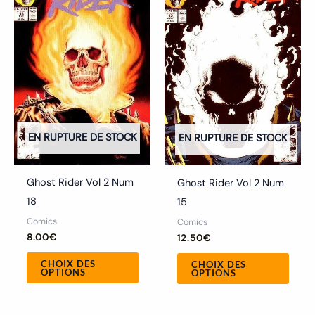
a
a
plusieurs
plusi
variations.
variat
Les
Les
options
optio
peuvent
peuv
être
être
choisies
chois
EN RUPTURE DE STOCK
EN RUPTURE DE STOCK
sur
sur
la
la
Ghost Rider Vol 2 Num
Ghost Rider Vol 2 Num
page
page
18
15
du
du
Comics
Comics
produit
produ
8.00
€
12.50
€
CHOIX DES
CHOIX DES
OPTIONS
OPTIONS