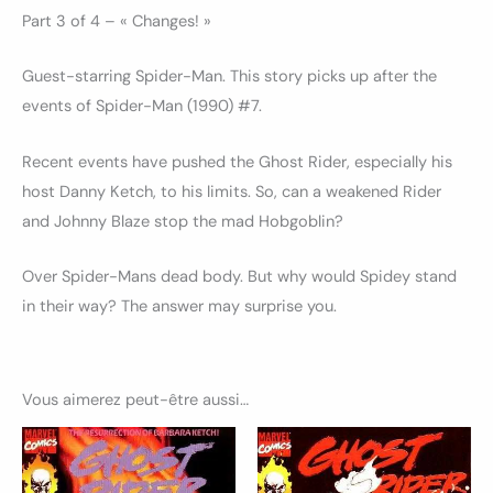
Part 3 of 4 – « Changes! »
Guest-starring Spider-Man. This story picks up after the
events of Spider-Man (1990) #7.
Recent events have pushed the Ghost Rider, especially his
host Danny Ketch, to his limits. So, can a weakened Rider
and Johnny Blaze stop the mad Hobgoblin?
Over Spider-Mans dead body. But why would Spidey stand
in their way? The answer may surprise you.
Vous aimerez peut-être aussi…
Ce
Ce
produit
produ