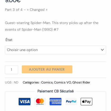
9.00
€
Part 3 of 4 – « Changes! »
Guest-starring Spider-Man. This story picks up after the
events of Spider-Man (1990) #7
État
AJOUTER AU PANIER
UGS :
ND
Catégories :
Comics
,
Comics VO
,
Ghost Rider
Paiement CB Sécurisé