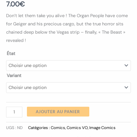
7.00
€
Don’t let them take you alive ! The Organ People have come
for Geiger and his precious cargo, but the true horror sits
chained deep below the Vegas strip – finally, « The Beast »
revealed !
État
Variant
AJOUTER AU PANIER
UGS :
ND
Catégories :
Comics
,
Comics VO
,
Image Comics