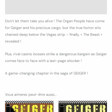
Avis (0)
Don’t let them take you alive ! The Organ People have come
for Geiger and his precious cargo, but the true horror sits
chained deep below the Vegas strip – finally, « The Beast »
revealed !
Plus, rival casino bosses strike a dangerous bargain as Geiger
comes face to face with a last-page shocker !
A game-changing chapter in the saga of GEIGER !
Vous aimerez peut-être aussi…
Ce
Ce
produit
produ