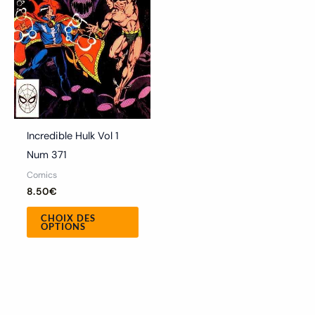
Les
options
peuvent
être
choisies
sur
la
Incredible Hulk Vol 1
page
Num 371
du
Comics
produit
8.50
€
CHOIX DES
OPTIONS