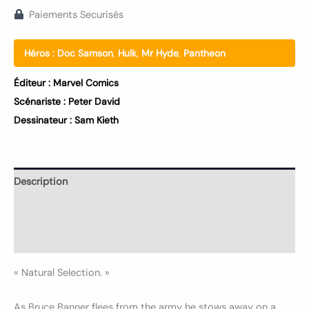
Paiements Securisés
Héros :
Doc Samson
,
Hulk
,
Mr Hyde
,
Pantheon
Éditeur :
Marvel Comics
Scénariste :
Peter David
Dessinateur :
Sam Kieth
Description
Informations complémentaires
Avis (0)
« Natural Selection. »
As Bruce Banner flees from the army he stows away on a