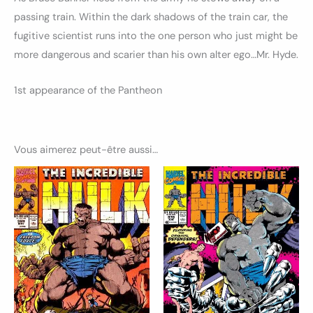
passing train. Within the dark shadows of the train car, the
fugitive scientist runs into the one person who just might be
more dangerous and scarier than his own alter ego…Mr. Hyde.
1st appearance of the Pantheon
Vous aimerez peut-être aussi…
Ce
Ce
produit
produ
a
a
plusieurs
plusi
variations.
variat
Les
Les
options
optio
peuvent
peuv