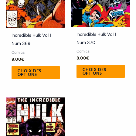
être
être
choisies
chois
sur
sur
la
la
Incredible Hulk Vol 1
Incredible Hulk Vol 1
page
page
Num 370
Num 369
du
du
Comics
Comics
produit
produ
8.00
€
9.00
€
CHOIX DES
CHOIX DES
OPTIONS
OPTIONS
Ce
produit
a
plusieurs
variations.