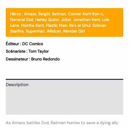
Héros :
Amazo
,
Batgirl
,
Batman
,
Conner Kent Kon-L
,
General Zod
,
Harley Quinn
,
Joker
,
Jonathan Kent
,
Lois
Lane
,
Martha Kent
,
Plastic Man
,
Ra's al Ghul
,
Solovar
,
Starfire
,
Superman
,
Wildcat
,
Wonder Girl
Éditeur :
DC Comics
Scénariste :
Tom Taylor
Dessinateur :
Bruno Redondo
Description
Informations complémentaires
Avis (0)
As Amazo battles Zod, Batman hurries to save a dying ally.