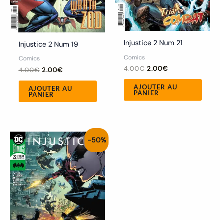
Injustice 2 Num 21
Injustice 2 Num 19
Comics
Comics
4.00
€
2.00
€
4.00
€
2.00
€
AJOUTER AU
AJOUTER AU
PANIER
PANIER
Le
Le
-50%
prix
prix
initial
actuel
était :
est :
4.00€.
2.00€.