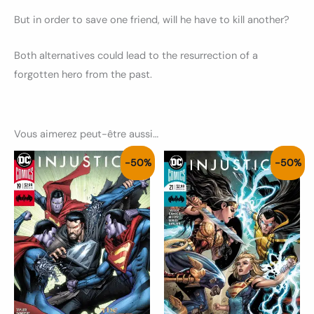
But in order to save one friend, will he have to kill another?
Both alternatives could lead to the resurrection of a
forgotten hero from the past.
Vous aimerez peut-être aussi…
Le
Le
Le
Le
-50%
-50%
prix
prix
prix
prix
initial
actuel
initial
actuel
était :
est :
était :
est :
4.00€.
2.00€.
4.00€.
2.00€.