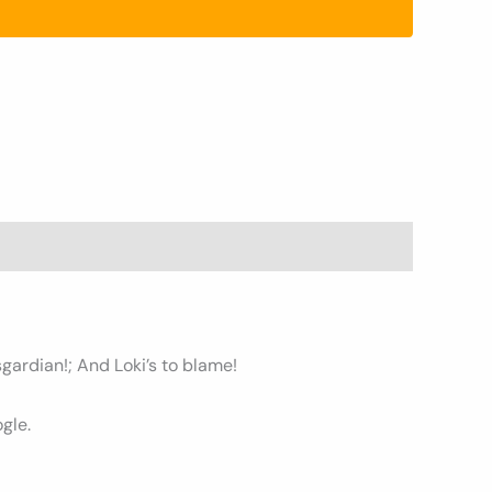
gardian!; And Loki’s to blame!
gle.