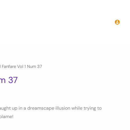
 Fanfare Vol 1 Num 37
um 37
ught up in a dreamscape illusion while trying to
 blame!