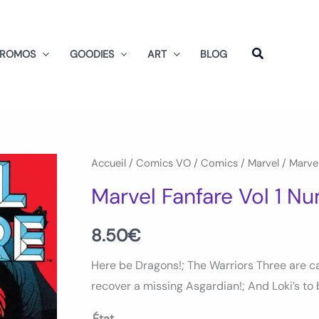
PROMOS
GOODIES
ART
BLOG
quantité
Accueil
/
Comics VO
/
Comics
/
Marvel
/ Marvel
de
Marvel Fanfare Vol 1 N
Marvel
Fanfare
8.50
€
Vol
Here be Dragons!; The Warriors Three are ca
1
recover a missing Asgardian!; And Loki’s to
Num
37
État