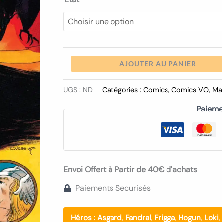
AJOUTER AU PANIER
UGS :
ND
Catégories :
Comics
,
Comics VO
,
Ma
Paieme
Envoi Offert à Partir de 40€ d'achats
Paiements Securisés
Héros :
Asgard
,
Fandral
,
Frigga
,
Hogun
,
Loki
,