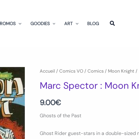
PROMOS
GOODIES
ART
BLOG
quantité
Accueil
/
Comics VO
/
Comics
/
Moon Knight
/ 
de
Marc Spector : Moon K
Marc
Spector
9.00
€
:
Ghosts of the Past
Moon
Knight
Ghost Rider guest-stars in a double-sized 
Num