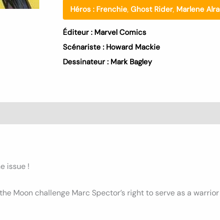
Héros :
Frenchie
,
Ghost Rider
,
Marlene Alr
Éditeur :
Marvel Comics
Scénariste :
Howard Mackie
Dessinateur :
Mark Bagley
s (0)
e issue !
he Moon challenge Marc Spector’s right to serve as a warrior 