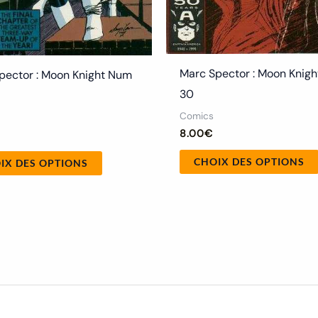
page
du
produit
Marc Spector : Moon Knig
pector : Moon Knight Num
30
Comics
8.00
€
CHOIX DES OPTIONS
IX DES OPTIONS