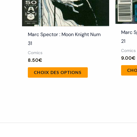
page
du
produit
Marc S
Marc Spector : Moon Knight Num
21
31
Comics
Comics
9.00
€
8.50
€
CHO
CHOIX DES OPTIONS