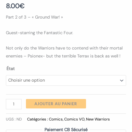
8.00
€
Part 2 of 3 – « Ground War! »
Guest-starring the Fantastic Four.
Not only do the Warriors have to contend with their mortal
enemies – Psionex- but the terrible Terrax is back as well !
État
AJOUTER AU PANIER
UGS :
ND
Catégories :
Comics
,
Comics VO
,
New Warriors
Paiement CB Sécurisé