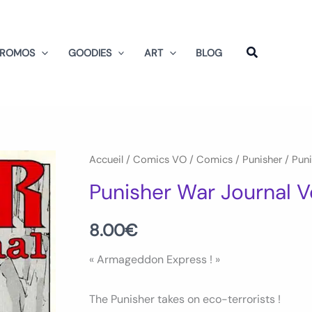
PROMOS
GOODIES
ART
BLOG
quantité
Accueil
/
Comics VO
/
Comics
/
Punisher
/ Puni
de
Punisher War Journal V
Punisher
War
8.00
€
Journal
« Armageddon Express ! »
Vol
1
The Punisher takes on eco-terrorists !
Num