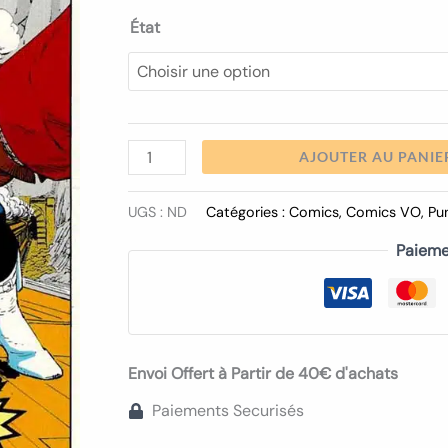
41
État
AJOUTER AU PANIE
UGS :
ND
Catégories :
Comics
,
Comics VO
,
Pu
Paieme
Envoi Offert à Partir de 40€ d'achats
Paiements Securisés