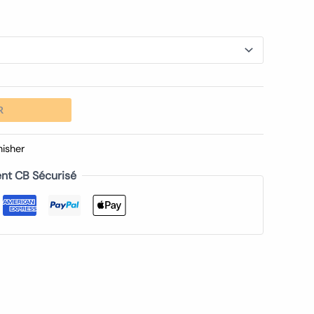
R
nisher
nt CB Sécurisé