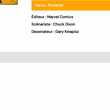
Héros :
Punisher
Éditeur :
Marvel Comics
Scénariste :
Chuck Dixon
Dessinateur :
Gary Kwapisz
s (0)