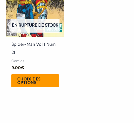
peuvent
être
choisies
EN RUPTURE DE STOCK
sur
la
Spider-Man Vol 1 Num
page
21
du
Comics
produit
9.00
€
CHOIX DES
OPTIONS