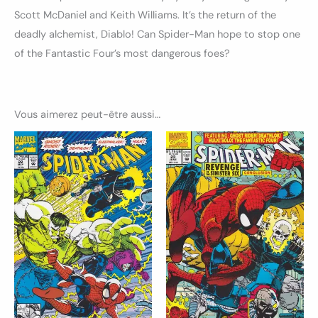
Scott McDaniel and Keith Williams. It’s the return of the
deadly alchemist, Diablo! Can Spider-Man hope to stop one
of the Fantastic Four’s most dangerous foes?
Vous aimerez peut-être aussi…
Ce
Ce
produit
produ
a
a
plusieurs
plusi
variations.
variat
Les
Les
options
optio
peuvent
peuv
être
être
choisies
chois