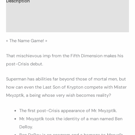
Description
Informations complémentaires
Avis (0)
« The Name Game! »
That mischievous imp from the Fifth Dimension makes his
post-Crisis debut.
Superman has abilities far beyond those of mortal men, but
how can even the Last Son of Krypton compete with Mister
Mxyzptlk, a being whose very wish becomes reality?
The first post-Crisis appearance of Mr. Mxyzptlk.
Mr. Mxyzptlk took the identity of a man named Ben
DeRoy.