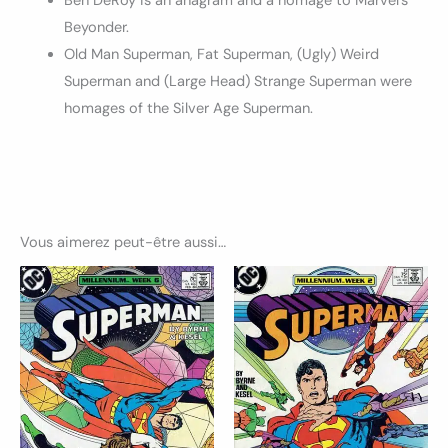
Ben DeRoy is an anagram and a homage to Marvel’s
Beyonder.
Old Man Superman, Fat Superman, (Ugly) Weird
Superman and (Large Head) Strange Superman were
homages of the Silver Age Superman.
Vous aimerez peut-être aussi…
Ce
Ce
produit
produ
a
a
plusieurs
plusi
variations.
variat
Les
Les
options
optio