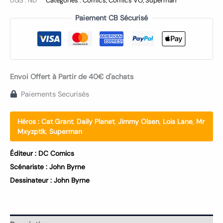
UGS :
ND
Catégories :
Comics
,
Comics VO
,
Superman
Paiement CB Sécurisé
Envoi Offert à Partir de 40€ d'achats
Paiements Securisés
Héros :
Cat Grant
,
Daily Planet
,
Jimmy Olsen
,
Lois Lane
,
Mr
Mxyzptlk
,
Superman
Éditeur :
DC Comics
Scénariste :
John Byrne
Dessinateur :
John Byrne