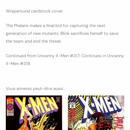
Wraparound cardstock cover.
The Phalanx makes a final bid for capturing the next
generation of new mutants. Blink sacrifices herself to save
the team and end the threat.
Continued from Uncanny X-Men #317; Continues in Uncanny
X-Men #318
Vous aimerez peut-être aussi…
Ce
Ce
produit
produ
a
a
plusieurs
plusi