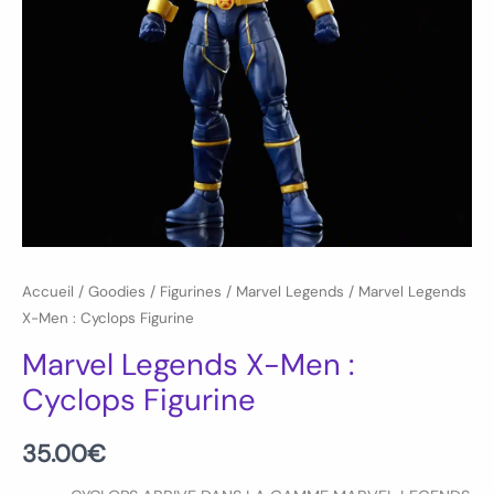
Accueil
/
Goodies
/
Figurines
/
Marvel Legends
/ Marvel Legends
X-Men : Cyclops Figurine
Marvel Legends X-Men :
Cyclops Figurine
35.00
€