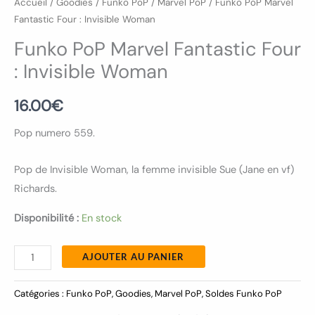
Accueil
/
Goodies
/
Funko PoP
/
Marvel PoP
/ Funko PoP Marvel
Fantastic Four : Invisible Woman
Funko PoP Marvel Fantastic Four
: Invisible Woman
16.00
€
Pop numero 559.
Pop de Invisible Woman, la femme invisible Sue (Jane en vf)
Richards.
Disponibilité :
En stock
AJOUTER AU PANIER
Catégories :
Funko PoP
,
Goodies
,
Marvel PoP
,
Soldes Funko PoP