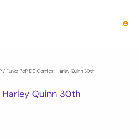
Funko
PoP
DC
Comics
:
Harley
Quinn
30th
P
/ Funko PoP DC Comics : Harley Quinn 30th
Anniversary
 Harley Quinn 30th