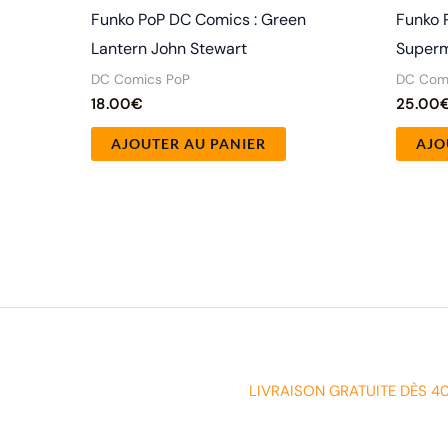
Funko PoP DC Comics : Green
Funko 
Lantern John Stewart
Superm
DC Comics PoP
DC Com
18.00
€
25.00
AJOUTER AU PANIER
AJO
LIVRAISON GRATUITE DÈS 4