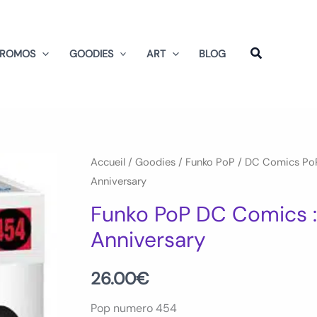
PROMOS
GOODIES
ART
BLOG
quantité
Accueil
/
Goodies
/
Funko PoP
/
DC Comics Po
Anniversary
de
Funko
Funko PoP DC Comics :
PoP
Anniversary
DC
Comics
26.00
€
:
Harley
Pop numero 454