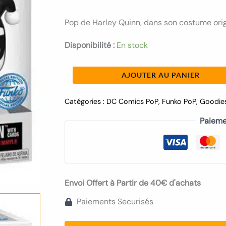
Quinn
30th
Pop de Harley Quinn, dans son costume ori
Anniversary
Disponibilité :
En stock
AJOUTER AU PANIER
Catégories :
DC Comics PoP
,
Funko PoP
,
Goodie
Paieme
Envoi Offert à Partir de 40€ d'achats
Paiements Securisés