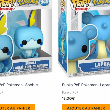
PoP Pokemon : Sobble
Funko PoP Pokemon : Lapr
oP
Funko PoP
18.00
€
UTER AU PANIER
AJOUTER AU PANIER