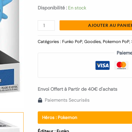
Disponibilité :
En stock
AJOUTER AU PANIE
Catégories :
Funko PoP
,
Goodies
,
Pokemon PoP
,
Paieme
Envoi Offert à Partir de 40€ d'achats
Paiements Securisés
Héros :
Pokemon
Éditeur :
Funko