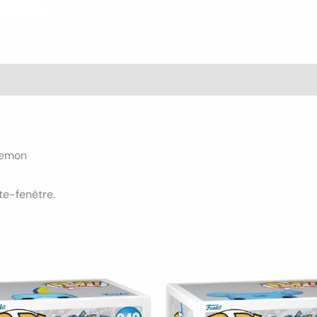
s (0)
kemon
te-fenêtre.