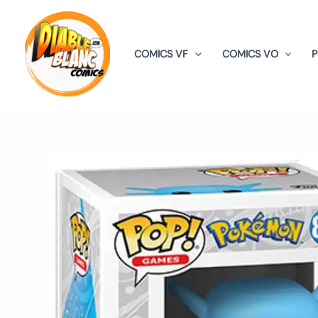
Aller
au
contenu
COMICS VF
COMICS VO