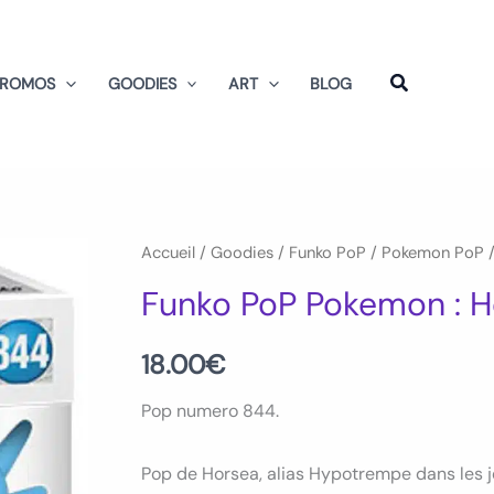
PROMOS
GOODIES
ART
BLOG
quantité
Accueil
/
Goodies
/
Funko PoP
/
Pokemon PoP
/
de
Funko PoP Pokemon : H
Funko
PoP
18.00
€
Pokemon
Pop numero 844.
:
Horsea
Pop de Horsea, alias Hypotrempe dans les