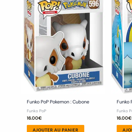
Funko PoP Pokemon : Cubone
Funko 
Funko PoP
Funko P
16.00
€
16.00
€
AJOUTER AU PANIER
AJO