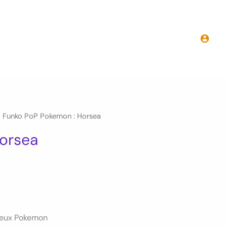
Funko
PoP
Pokemon
:
Horsea
 Funko PoP Pokemon : Horsea
orsea
 jeux Pokemon