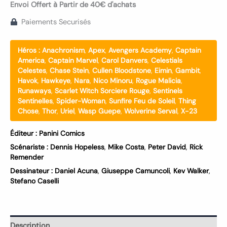
Envoi Offert à Partir de 40€ d'achats
Paiements Securisés
Héros :
Anachronism
,
Apex
,
Avengers Academy
,
Captain
America
,
Captain Marvel
,
Carol Danvers
,
Celestials
Celestes
,
Chase Stein
,
Cullen Bloodstone
,
Eimin
,
Gambit
,
Havok
,
Hawkeye
,
Nara
,
Nico Minoru
,
Rogue Malicia
,
Runaways
,
Scarlet Witch Sorciere Rouge
,
Sentinels
Sentinelles
,
Spider-Woman
,
Sunfire Feu de Soleil
,
Thing
Chose
,
Thor
,
Uriel
,
Wasp Guepe
,
Wolverine Serval
,
X-23
Éditeur :
Panini Comics
Scénariste :
Dennis Hopeless
,
Mike Costa
,
Peter David
,
Rick
Remender
Dessinateur :
Daniel Acuna
,
Giuseppe Camuncoli
,
Kev Walker
,
Stefano Caselli
Description