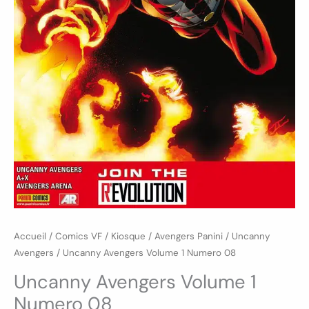
Accueil
/
Comics VF
/
Kiosque
/
Avengers Panini
/
Uncanny
Avengers
/ Uncanny Avengers Volume 1 Numero 08
Uncanny Avengers Volume 1
Numero 08