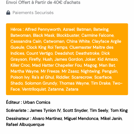
Envoi Offert à Partir de 40€ d'achats
Paiements Securisés
Héros :
Alfred Pennyworth
,
Azrael
,
Batman
,
Batwing
,
Batwoman
,
Black Mask
,
Blockbuster
,
Carmine Falcone
,
Cassandra Cain
,
Catwoman
,
China White
,
Clayface Argile
Gueule
,
Clock King Roi Temps
,
Cluemaster Maitre des
Indices
,
Count Vertigo
,
Deadshot
,
Deathstroke
,
Dick
Grayson
,
Firefly
,
Hush
,
James Gordon
,
Joker
,
Kid Amazo
,
Killer Croc
,
Mad Hatter Chapelier Fou
,
Magog
,
Man Bat
,
Martha Wayne
,
Mr Freeze
,
Mr Zsasz
,
Nightwing
,
Penguin
,
Poison Ivy
,
Ra's al Ghul
,
Riddler
,
Scarecrow
,
Scarface
,
Shado
,
Solomon Grundy
,
Thomas Wayne
,
Tim Drake
,
Two-
Face
,
Ventriloquist
,
Zatanna
,
Zatara
Éditeur :
Urban Comics
Scénariste :
James Tynion IV
,
Scott Snyder
,
Tim Seely
,
Tom King
Dessinateur :
Alvaro Martinez
,
Miguel Mendonca
,
Mikel Janin
,
Rafael Albuquerque