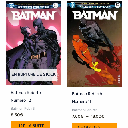
Plage
Ce
de
produ
prix :
7.50€
a
à
16.00€
plusi
variat
Les
optio
peuv
être
chois
EN RUPTURE DE STOCK
sur
la
Batman Rebirth
Batman Rebirth
page
Numero 12
Numero 11
du
Batman Rebirth
Batman Rebirth
produ
8.50
€
7.50
€
–
16.00
€
LIRE LA SUITE
CHOIX DES