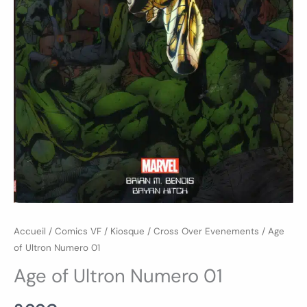
Accueil
/
Comics VF
/
Kiosque
/
Cross Over Evenements
/ Age
of Ultron Numero 01
Age of Ultron Numero 01