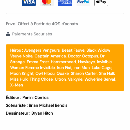
Envoi Offert à Partir de 40€ d'achats
Paiements Securisés
Héros :
Avengers Vengeurs
,
Beast Fauve
,
Black Widow
Veuve Noire
,
Captain America
,
Doctor Octopus
,
Dr
Strange
,
Emma Frost
,
Hammerhead
,
Hawkeye
,
Invisible
Woman Femme Invisible
,
Iron Fist
,
Iron Man
,
Luke Cage
,
Moon Knight
,
Owl Hibou
,
Quake
,
Sharon Carter
,
She Hulk
Miss Hulk
,
Thing Chose
,
Ultron
,
Valkyrie
,
Wolverine Serval
,
X-Men
Éditeur :
Panini Comics
Scénariste :
Brian Michael Bendis
Dessinateur :
Bryan Hitch