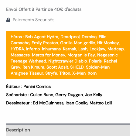
Envoi Offert à Partir de 40€ d'achats
Paiements Securisés
Héros :
Bob Agent Hydra
,
Deadpool
,
Domino
,
Ellie
Camacho
,
Emily Preston
,
Gorilla Man gorille
,
Hit Monkey
,
HYDRA
,
Inferno
,
Inhumans
,
Karnak
,
Lash
,
Lockjaw
,
Madcap
,
Massacre
,
Mercs for Money
,
Morgan le Fay
,
Negasonic
Teenage Warhead
,
Nightcrawler Diablo
,
Polaris
,
Rachel
Grey
,
Ren Kimura
,
Scott Adsit
,
SHIELD
,
Spider-Man
Araignee Tisseur
,
Stryfe
,
Triton
,
X-Men
,
Xorn
Éditeur :
Panini Comics
Scénariste :
Cullen Bunn
,
Gerry Duggan
,
Joe Kelly
Dessinateur :
Ed McGuinness
,
Iban Coello
,
Matteo Lolli
Description