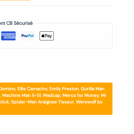
nt CB Sécurisé
Domino
,
Ellie Camacho
,
Emily Preston
,
Gorilla Man
,
Machine Man X-51
,
Madcap
,
Mercs for Money
,
Mr
stick
,
Spider-Man Araignee Tisseur
,
Werewolf by