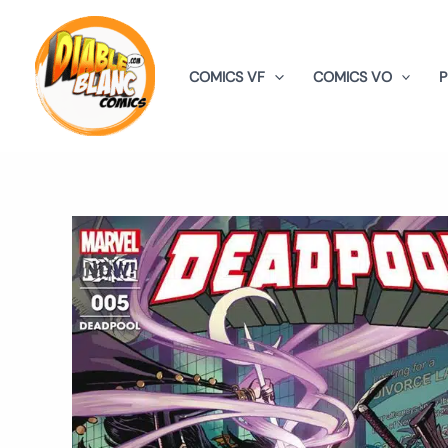
Aller
au
contenu
COMICS VF
COMICS VO