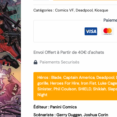
Catégories :
Comics VF
,
Deadpool
,
Kiosque
Paieme
Envoi Offert à Partir de 40€ d'achats
Paiements Securisés
Héros :
Blade
,
Captain America
,
Deadpool
,
gorille
,
Heroes For Hire
,
Iron Fist
,
Luke Cage
Sinister
,
Phil Coulson
,
SHIELD
,
Shiklah
,
Slap
Night
Éditeur :
Panini Comics
Scénariste :
Gerry Duggan
,
Joshua Corin