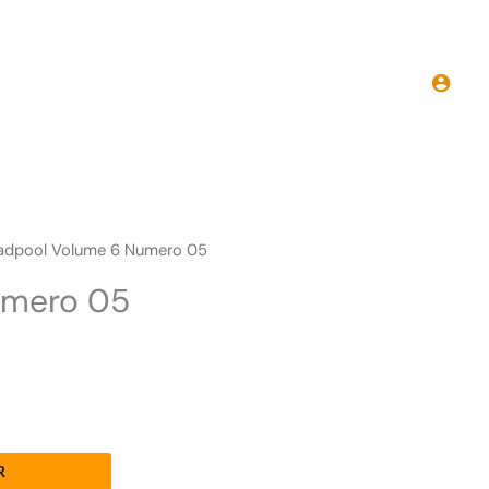
Deadpool
Volume
6
Numero
05
adpool Volume 6 Numero 05
umero 05
R