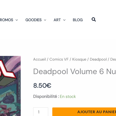
PROMOS
GOODIES
ART
BLOG
quantité
Accueil
/
Comics VF
/
Kiosque
/
Deadpool
/ De
de
Deadpool Volume 6 N
Deadpool
Volume
8.50
€
6
Disponibilité :
En stock
Numero
05
AJOUTER AU PANIE