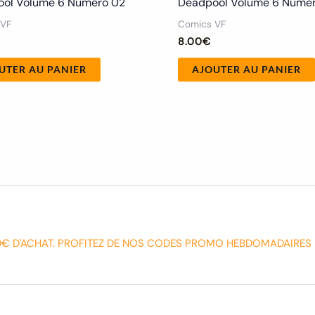
ol Volume 6 Numero 02
Deadpool Volume 6 Nume
 VF
Comics VF
8.00
€
UTER AU PANIER
AJOUTER AU PANIER
0€ D'ACHAT. PROFITEZ DE NOS CODES PROMO HEBDOMADAIRES 