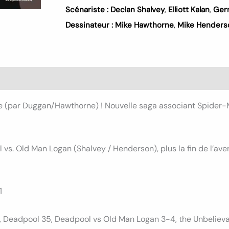
Scénariste :
Declan Shalvey
,
Elliott Kalan
,
Ger
Dessinateur :
Mike Hawthorne
,
Mike Henders
s (0)
e (par Duggan/Hawthorne) ! Nouvelle saga associant Spider-M
vs. Old Man Logan (Shalvey / Henderson), plus la fin de l’av
1
, Deadpool 35, Deadpool vs Old Man Logan 3-4, the Unbelieva