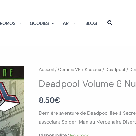
PROMOS
GOODIES
ART
BLOG
quantité
Accueil
/
Comics VF
/
Kiosque
/
Deadpool
/ De
de
Deadpool Volume 6 Nu
Deadpool
Volume
8.50
€
6
Dernière aventure de Deadpool liée à Secr
Numero
associant Spider-Man au Mercenaire Disert 
12
Disponibilité :
En stock