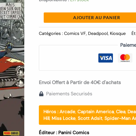
AJOUTER AU PANIER
Catégories :
Comics VF
,
Deadpool
,
Kiosque
Ét
Paieme
Envoi Offert à Partir de 40€ d'achats
Paiements Securisés
Héros :
Arcade
,
Captain America
,
Clea
,
Dea
Hill
,
Miss Locke
,
Scott Adsit
,
Spider-Man Ar
Éditeur :
Panini Comics