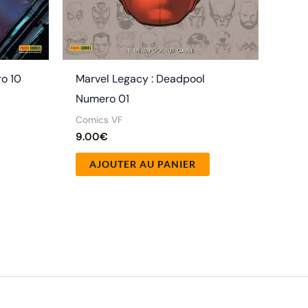
o 10
Marvel Legacy : Deadpool
Numero 01
Comics VF
9.00
€
AJOUTER AU PANIER