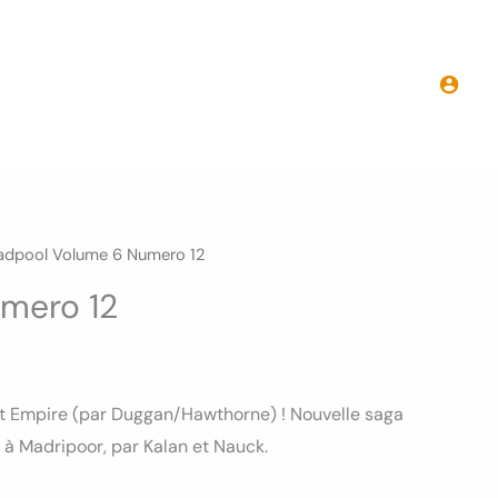
Deadpool
Volume
6
Numero
12
adpool Volume 6 Numero 12
mero 12
et Empire (par Duggan/Hawthorne) ! Nouvelle saga
à Madripoor, par Kalan et Nauck.