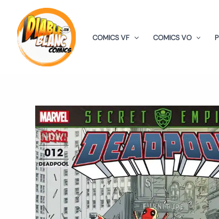
Aller
au
contenu
COMICS VF
COMICS VO