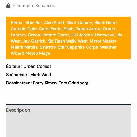
Paiements Securisés
Héros :
Abin Sur
,
Alan Scott
,
Black Canary
,
Black Hand
,
Captain Cold
,
Carol Ferris
,
Flash
,
Green Arrow
,
Green
Lantern
,
Green Lantern Corps
,
Hal Jordan
,
Heatwave
,
Iris
West
,
Jay Garrick
,
Kid Flash Wally West
,
Mirror Master
Maitre Miroirs
,
Sinestro
,
Star Sapphire Corps
,
Weather
Wizard Meteo Mage
Éditeur :
Urban Comics
Scénariste :
Mark Waid
Dessinateur :
Barry Kitson
,
Tom Grindberg
Description
Informations complémentaires
Avis (0)