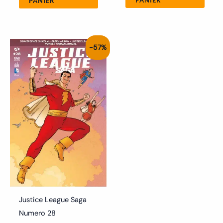
PANIER
Le
Le
-57%
prix
prix
initial
actuel
était :
est :
7.00€.
3.00€.
Justice League Saga
Numero 28