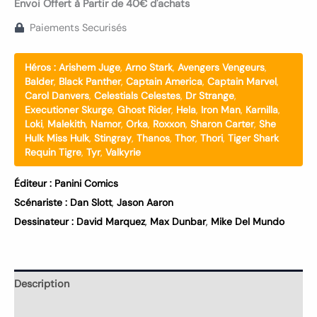
Envoi Offert à Partir de 40€ d'achats
Paiements Securisés
Héros :
Arishem Juge
,
Arno Stark
,
Avengers Vengeurs
,
Balder
,
Black Panther
,
Captain America
,
Captain Marvel
,
Carol Danvers
,
Celestials Celestes
,
Dr Strange
,
Executioner Skurge
,
Ghost Rider
,
Hela
,
Iron Man
,
Karnilla
,
Loki
,
Malekith
,
Namor
,
Orka
,
Roxxon
,
Sharon Carter
,
She
Hulk Miss Hulk
,
Stingray
,
Thanos
,
Thor
,
Thori
,
Tiger Shark
Requin Tigre
,
Tyr
,
Valkyrie
Éditeur :
Panini Comics
Scénariste :
Dan Slott
,
Jason Aaron
Dessinateur :
David Marquez
,
Max Dunbar
,
Mike Del Mundo
Description
Informations complémentaires