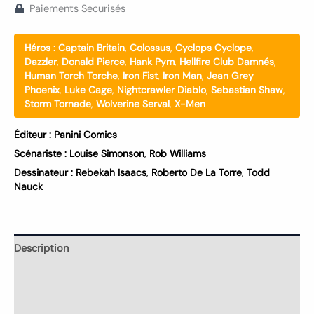
Paiements Securisés
Héros :
Captain Britain
,
Colossus
,
Cyclops Cyclope
,
Dazzler
,
Donald Pierce
,
Hank Pym
,
Hellfire Club Damnés
,
Human Torch Torche
,
Iron Fist
,
Iron Man
,
Jean Grey
Phoenix
,
Luke Cage
,
Nightcrawler Diablo
,
Sebastian Shaw
,
Storm Tornade
,
Wolverine Serval
,
X-Men
Éditeur :
Panini Comics
Scénariste :
Louise Simonson
,
Rob Williams
Dessinateur :
Rebekah Isaacs
,
Roberto De La Torre
,
Todd
Nauck
Description
Informations complémentaires
Avis (0)