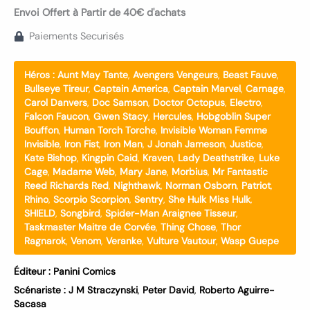
Envoi Offert à Partir de 40€ d'achats
Paiements Securisés
Héros :
Aunt May Tante
,
Avengers Vengeurs
,
Beast Fauve
,
Bullseye Tireur
,
Captain America
,
Captain Marvel
,
Carnage
,
Carol Danvers
,
Doc Samson
,
Doctor Octopus
,
Electro
,
Falcon Faucon
,
Gwen Stacy
,
Hercules
,
Hobgoblin Super
Bouffon
,
Human Torch Torche
,
Invisible Woman Femme
Invisible
,
Iron Fist
,
Iron Man
,
J Jonah Jameson
,
Justice
,
Kate Bishop
,
Kingpin Caid
,
Kraven
,
Lady Deathstrike
,
Luke
Cage
,
Madame Web
,
Mary Jane
,
Morbius
,
Mr Fantastic
Reed Richards Red
,
Nighthawk
,
Norman Osborn
,
Patriot
,
Rhino
,
Scorpio Scorpion
,
Sentry
,
She Hulk Miss Hulk
,
SHIELD
,
Songbird
,
Spider-Man Araignee Tisseur
,
Taskmaster Maitre de Corvée
,
Thing Chose
,
Thor
Ragnarok
,
Venom
,
Veranke
,
Vulture Vautour
,
Wasp Guepe
Éditeur :
Panini Comics
Scénariste :
J M Straczynski
,
Peter David
,
Roberto Aguirre-
Sacasa