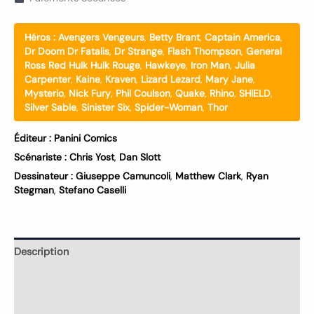
Héros :
Avengers Vengeurs
,
Betty Brant
,
Captain America
,
Dr Doom Dr Fatalis
,
Dr Strange
,
Flash Thompson
,
General
Ross Red Hulk Hulk Rouge
,
Hawkeye
,
Iron Man
,
Julia
Carpenter
,
Kaine
,
Kraven
,
Lizard Lezard
,
Mary Jane
,
Mysterio
,
Nick Fury
,
Phil Coulson
,
Quake
,
Rhino
,
SHIELD
,
Silver Sable
,
Sinister Six
,
Spider-Woman
,
Thor
Éditeur :
Panini Comics
Scénariste :
Chris Yost
,
Dan Slott
Dessinateur :
Giuseppe Camuncoli
,
Matthew Clark
,
Ryan
Stegman
,
Stefano Caselli
Description
Informations complémentaires
Avis (0)