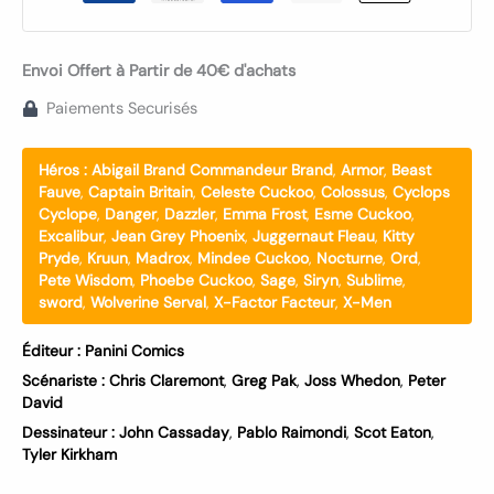
Envoi Offert à Partir de 40€ d'achats
Paiements Securisés
Héros :
Abigail Brand Commandeur Brand
,
Armor
,
Beast
Fauve
,
Captain Britain
,
Celeste Cuckoo
,
Colossus
,
Cyclops
Cyclope
,
Danger
,
Dazzler
,
Emma Frost
,
Esme Cuckoo
,
Excalibur
,
Jean Grey Phoenix
,
Juggernaut Fleau
,
Kitty
Pryde
,
Kruun
,
Madrox
,
Mindee Cuckoo
,
Nocturne
,
Ord
,
Pete Wisdom
,
Phoebe Cuckoo
,
Sage
,
Siryn
,
Sublime
,
sword
,
Wolverine Serval
,
X-Factor Facteur
,
X-Men
Éditeur :
Panini Comics
Scénariste :
Chris Claremont
,
Greg Pak
,
Joss Whedon
,
Peter
David
Dessinateur :
John Cassaday
,
Pablo Raimondi
,
Scot Eaton
,
Tyler Kirkham