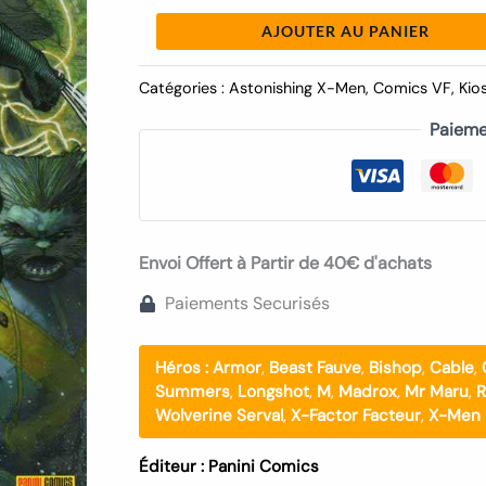
AJOUTER AU PANIER
Catégories :
Astonishing X-Men
,
Comics VF
,
Kio
Paieme
Envoi Offert à Partir de 40€ d'achats
Paiements Securisés
Héros :
Armor
,
Beast Fauve
,
Bishop
,
Cable
,
Summers
,
Longshot
,
M
,
Madrox
,
Mr Maru
,
R
Wolverine Serval
,
X-Factor Facteur
,
X-Men
Éditeur :
Panini Comics