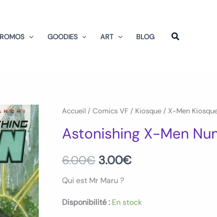
PROMOS
GOODIES
ART
BLOG
quantité
Accueil
/
Comics VF
/
Kiosque
/
X-Men Kiosqu
Le
Le
de
Astonishing X-Men Nu
prix
prix
Astonishing
X-
initial
actuel
6.00
€
3.00
€
Men
était :
est :
Qui est Mr Maru ?
Numero
53
6.00€.
3.00€.
Disponibilité :
En stock