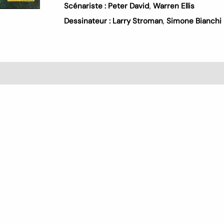
Scénariste :
Peter David
,
Warren Ellis
Dessinateur :
Larry Stroman
,
Simone Bianchi
s (0)