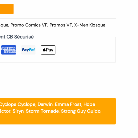
sque
,
Promo Comics VF
,
Promos VF
,
X-Men Kiosque
nt CB Sécurisé
Cyclops Cyclope
,
Darwin
,
Emma Frost
,
Hope
ictor
,
Siryn
,
Storm Tornade
,
Strong Guy Guido
,