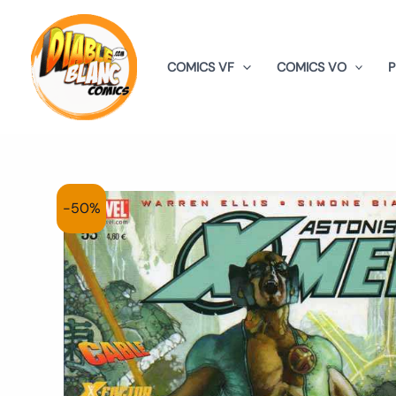
Aller
au
contenu
COMICS VF
COMICS VO
-50%