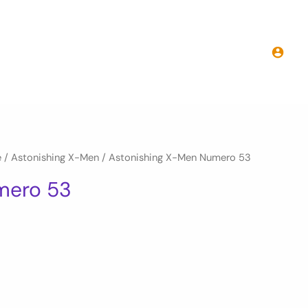
initial
actuel
Astonishing
était :
est :
X-
6.00€.
3.00€.
Men
Numero
53
e
/
Astonishing X-Men
/ Astonishing X-Men Numero 53
mero 53