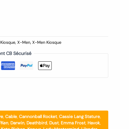
,
Kiosque
,
X-Men
,
X-Men Kiosque
nt CB Sécurisé
ve
,
Cable
,
Cannonball Rocket
,
Cassie Lang Stature
,
'Ken
,
Darwin
,
Deathbird
,
Dust
,
Emma Frost
,
Havok
,