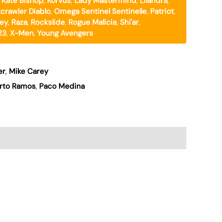
,
Kate Bishop
,
Korvus
,
Lady Mastermind
,
Lilandra
,
crawler Diablo
,
Omega Sentinel Sentinelle
,
Patriot
,
rey
,
Raza
,
Rockslide
,
Rogue Malicia
,
Shi'ar
,
23
,
X-Men
,
Young Avengers
er
,
Mike Carey
rto Ramos
,
Paco Medina