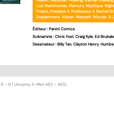
Hellion
,
Hepzibah
,
Hulkling
,
Iceman Iceberg
Loa
,
Mammomax
,
Mercury
,
Mystique
,
Night
Polaris
,
Predator X
,
Professeur X
,
Rachel G
Starjammers
,
Vulcan
,
Warpath
,
Wiccan
,
X-
Éditeur :
Panini Comics
Scénariste :
Chris Yost
,
Craig Kyle
,
Ed Brubak
Dessinateur :
Billy Tan
,
Clayton Henry
,
Humbe
es 8 – 9 ( Uncanny X-Men 482 – 483)