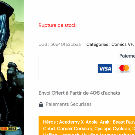
Rupture de stock
UGS :
b6e40fa3bbaa
Catégories :
Comics VF
Paieme
Envoi Offert à Partir de 40€ d'achats
Paiements Securisés
Héros :
Academy X
,
Anole
,
Araki
,
Beast Fau
Ch'od
,
Corsair Corsaire
,
Cyclops Cyclope
,
D