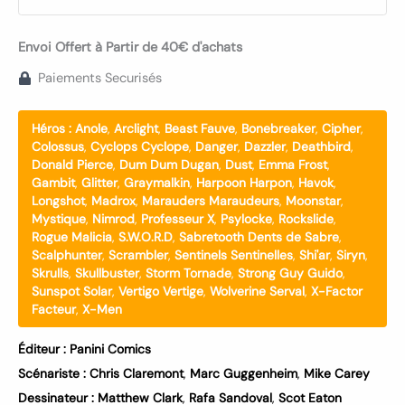
Envoi Offert à Partir de 40€ d'achats
Paiements Securisés
Héros :
Anole
,
Arclight
,
Beast Fauve
,
Bonebreaker
,
Cipher
,
Colossus
,
Cyclops Cyclope
,
Danger
,
Dazzler
,
Deathbird
,
Donald Pierce
,
Dum Dum Dugan
,
Dust
,
Emma Frost
,
Gambit
,
Glitter
,
Graymalkin
,
Harpoon Harpon
,
Havok
,
Longshot
,
Madrox
,
Marauders Maraudeurs
,
Moonstar
,
Mystique
,
Nimrod
,
Professeur X
,
Psylocke
,
Rockslide
,
Rogue Malicia
,
S.W.O.R.D
,
Sabretooth Dents de Sabre
,
Scalphunter
,
Scrambler
,
Sentinels Sentinelles
,
Shi'ar
,
Siryn
,
Skrulls
,
Skullbuster
,
Storm Tornade
,
Strong Guy Guido
,
Sunspot Solar
,
Vertigo Vertige
,
Wolverine Serval
,
X-Factor
Facteur
,
X-Men
Éditeur :
Panini Comics
Scénariste :
Chris Claremont
,
Marc Guggenheim
,
Mike Carey
Dessinateur :
Matthew Clark
,
Rafa Sandoval
,
Scot Eaton