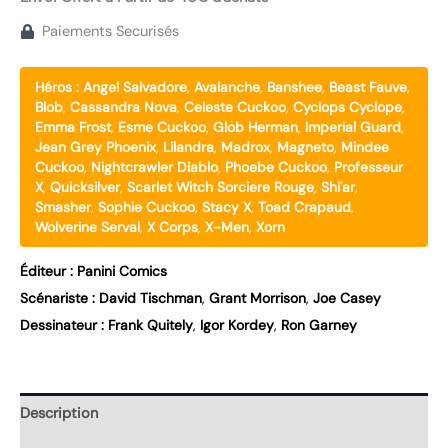
Paiements Securisés
Héros :
Angel Salvadore
,
Avalanche
,
Banshee
,
Beast Fauve
,
Blob
,
Cassandra Nova
,
Celeste Cuckoo
,
Cyclops Cyclope
,
Emma Frost
,
Esme Cuckoo
,
Glob Herman
,
Imperial Guard
,
Jean Grey Phoenix
,
Lilandra
,
Madrox
,
Magneto
,
Mindee
Cuckoo
,
Nightcrawler Diablo
,
Phoebe Cuckoo
,
Professeur
X
,
Quicksilver
,
Scarlet Witch Sorciere Rouge
,
Shi'ar
,
Smasher
,
Sophie Cuckoo
,
Stacy X
,
Toad Crapaud
,
Wolverine Serval
,
X Corps
,
X-Men
,
Xorn
Éditeur :
Panini Comics
Scénariste :
David Tischman
,
Grant Morrison
,
Joe Casey
Dessinateur :
Frank Quitely
,
Igor Kordey
,
Ron Garney
Description