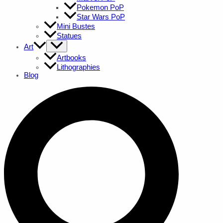
Pokemon PoP
Star Wars PoP
Mini Bustes
Statues
Art
Artbooks
Lithographies
Blog