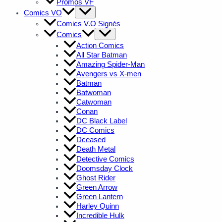
Promos VF
Comics VO
Comics V.O Signés
Comics
Action Comics
All Star Batman
Amazing Spider-Man
Avengers vs X-men
Batman
Batwoman
Catwoman
Conan
DC Black Label
DC Comics
Dceased
Death Metal
Detective Comics
Doomsday Clock
Ghost Rider
Green Arrow
Green Lantern
Harley Quinn
Incredible Hulk