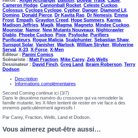
Héros :
Angel Archangel
,
Bastion
,
Bolivar Trask
,
Cable
,
Cameron Hodge
,
Cannonball Rocket
,
Celeste Cuckoo
,
Colossus
,
Cyclops Cyclope
,
Cypher
,
Danger
,
Diamond Lil
,
Domino
,
Donald Pierce
,
Dr Kavita Rao
,
Dr Nemesis
,
Emma
Frost
,
Empath
,
Graydon Creed
,
Hope Summers
,
Karma
,
Madison Jeffries
,
Magik
,
Magma
,
Magneto
,
Mindee Cuckoo
,
Moonstar
,
Namor
,
New Mutants Nouveaux
,
Nightcrawler
Diablo
,
Phoebe Cuckoo
,
Pixie
,
Psylocke
,
Purifiers
Purificateurs
,
Rogue Malicia
,
Scalphunter
,
Sebastian Shaw
,
Sunspot Solar
,
Vanisher
,
Warlock
,
William Stryker
,
Wolverine
Serval
,
X-23
,
X-Force
,
X-Men
Éditeur :
Panini Comics
Scénariste :
Matt Fraction
,
Mike Carey
,
Zeb Wells
Dessinateur :
David Finch
,
Greg Land
,
Ibraim Roberson
,
Terry
Dodson
Description
Informations complémentaires
Second Coming continue ici (3/7)
Dans le deuxième numéro du crossover qui va remodeler la
famille mutante, les X-Men tentent de rester en vie face à des
ennemis particulièrement agressifs !
Par Carey, Fraction, Wells, Land et Dodson.
Vous aimerez peut-être aussi…