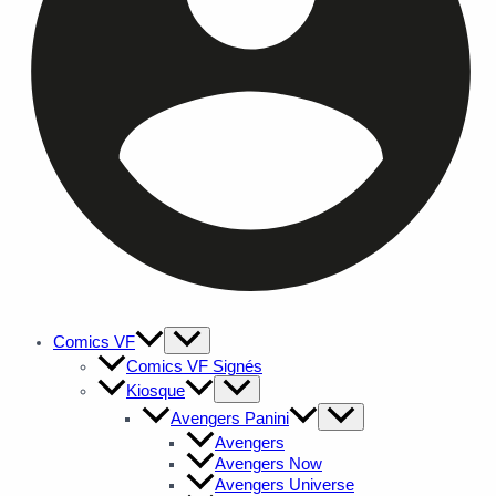
Comics VF
Comics VF Signés
Kiosque
Avengers Panini
Avengers
Avengers Now
Avengers Universe