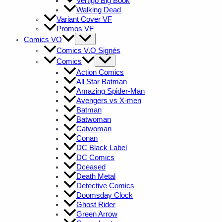
Vertigo Big Book
Walking Dead
Variant Cover VF
Promos VF
Comics VO
Comics V.O Signés
Comics
Action Comics
All Star Batman
Amazing Spider-Man
Avengers vs X-men
Batman
Batwoman
Catwoman
Conan
DC Black Label
DC Comics
Dceased
Death Metal
Detective Comics
Doomsday Clock
Ghost Rider
Green Arrow