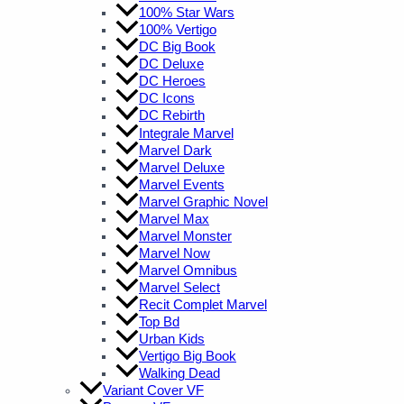
100% Star Wars
100% Vertigo
DC Big Book
DC Deluxe
DC Heroes
DC Icons
DC Rebirth
Integrale Marvel
Marvel Dark
Marvel Deluxe
Marvel Events
Marvel Graphic Novel
Marvel Max
Marvel Monster
Marvel Now
Marvel Omnibus
Marvel Select
Recit Complet Marvel
Top Bd
Urban Kids
Vertigo Big Book
Walking Dead
Variant Cover VF