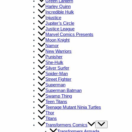
Green Lantern
Harley Quinn
Incredible Hulk
Injustice
Jupiter’s Circle
Justice League
Marvel Comics Presents
Moon Knight
Namor
New Warriors
Punisher
She-Hulk
Silver Surfer
Spider-Man
Street Fighter
Superman
Superman Batman
Swamp Thing
Teen Titans
Teenage Mutant Ninja Turtles
Thor
Titans
Transformers Comics
Transformers Armada