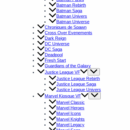
Batman Rebirth
Batman Saga
Batman Univers
Batman Universe
Chroniques de Spawn
Cross Over Evenements
Dark Reign
DC Universe
DC Saga
Deadpool
Fresh Start
Guardians of the Galaxy
Justice League VF
Justice League Rebirth
Justice League Saga
Justice League Univers
Marvel Kiosque VF
Marvel Classic
Marvel Heroes
Marvel Icons
Marvel Knights
Marvel Legacy