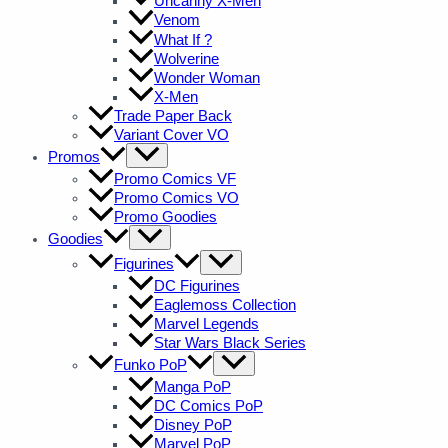
Uncanny X-Men
Venom
What If ?
Wolverine
Wonder Woman
X-Men
Trade Paper Back
Variant Cover VO
Promos
Promo Comics VF
Promo Comics VO
Promo Goodies
Goodies
Figurines
DC Figurines
Eaglemoss Collection
Marvel Legends
Star Wars Black Series
Funko PoP
Manga PoP
DC Comics PoP
Disney PoP
Marvel PoP