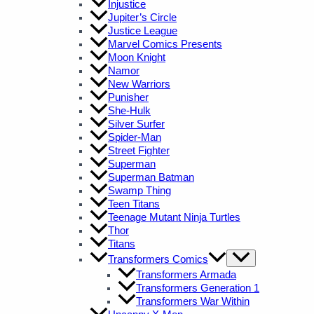
Injustice
Jupiter’s Circle
Justice League
Marvel Comics Presents
Moon Knight
Namor
New Warriors
Punisher
She-Hulk
Silver Surfer
Spider-Man
Street Fighter
Superman
Superman Batman
Swamp Thing
Teen Titans
Teenage Mutant Ninja Turtles
Thor
Titans
Transformers Comics
Transformers Armada
Transformers Generation 1
Transformers War Within