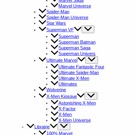
Marvel Saga
Marvel Universe
Spider-Man
Spider-Man Universe
Star Wars
Superman VF
Superman
Superman Batman
Superman Saga
Superman Univers
Ultimate Marvel
Ultimate Fantastic Four
Ultimate Spider-Man
Ultimate X-Men
Ultimates
Wolverine
X-Men Kiosque
Astonishing X-Men
X-Factor
X-Men
X-Men Universe
Librairie
100% Marvel