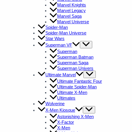
Marvel Knights
Marvel Legacy
Marvel Saga
Marvel Universe
Spider-Man
Spider-Man Universe
Star Wars
Superman VF
Superman
Superman Batman
Superman Saga
Superman Univers
Ultimate Marvel
Ultimate Fantastic Four
Ultimate Spider-Man
Ultimate X-Men
Ultimates
Wolverine
X-Men Kiosque
Astonishing X-Men
X-Factor
X-Men