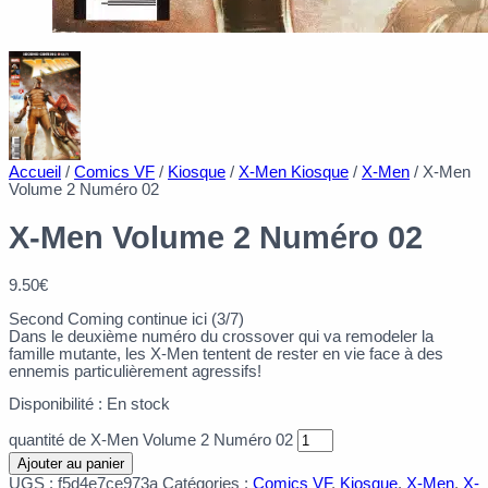
Accueil
/
Comics VF
/
Kiosque
/
X-Men Kiosque
/
X-Men
/ X-Men
Volume 2 Numéro 02
X-Men Volume 2 Numéro 02
9.50
€
Second Coming continue ici (3/7)
Dans le deuxième numéro du crossover qui va remodeler la
famille mutante, les X-Men tentent de rester en vie face à des
ennemis particulièrement agressifs!
Disponibilité :
En stock
quantité de X-Men Volume 2 Numéro 02
Ajouter au panier
UGS :
f5d4e7ce973a
Catégories :
Comics VF
,
Kiosque
,
X-Men
,
X-