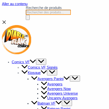
Aller au contenu
Recherche de produits
Comics VF
Comics VF Signés
Kiosque
Avengers Panini
Avengers
Avengers Now
Avengers Universe
Uncanny Avengers
Batman VF
Batman Panini