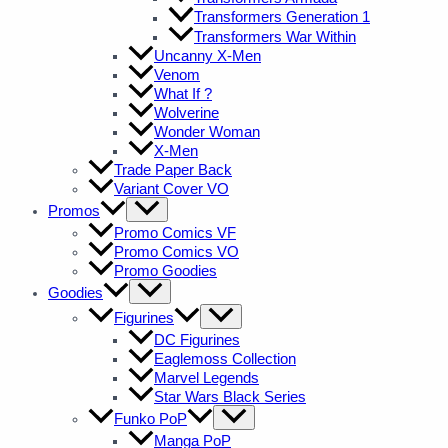
Transformers Generation 1
Transformers War Within
Uncanny X-Men
Venom
What If ?
Wolverine
Wonder Woman
X-Men
Trade Paper Back
Variant Cover VO
Promos
Promo Comics VF
Promo Comics VO
Promo Goodies
Goodies
Figurines
DC Figurines
Eaglemoss Collection
Marvel Legends
Star Wars Black Series
Funko PoP
Manga PoP