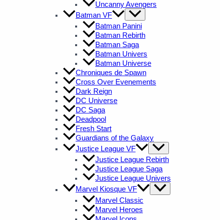
Uncanny Avengers
Batman VF
Batman Panini
Batman Rebirth
Batman Saga
Batman Univers
Batman Universe
Chroniques de Spawn
Cross Over Evenements
Dark Reign
DC Universe
DC Saga
Deadpool
Fresh Start
Guardians of the Galaxy
Justice League VF
Justice League Rebirth
Justice League Saga
Justice League Univers
Marvel Kiosque VF
Marvel Classic
Marvel Heroes
Marvel Icons