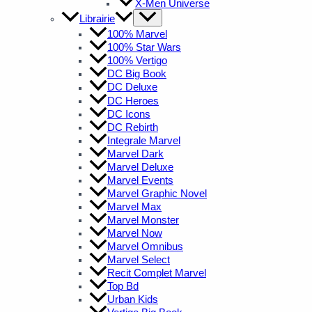
X-Men Universe
Librairie
100% Marvel
100% Star Wars
100% Vertigo
DC Big Book
DC Deluxe
DC Heroes
DC Icons
DC Rebirth
Integrale Marvel
Marvel Dark
Marvel Deluxe
Marvel Events
Marvel Graphic Novel
Marvel Max
Marvel Monster
Marvel Now
Marvel Omnibus
Marvel Select
Recit Complet Marvel
Top Bd
Urban Kids