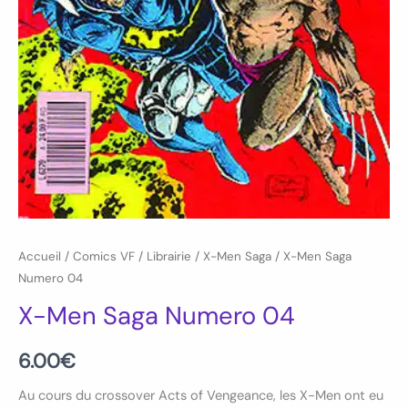
Accueil
/
Comics VF
/
Librairie
/
X-Men Saga
/ X-Men Saga
Numero 04
X-Men Saga Numero 04
6.00
€
Au cours du crossover Acts of Vengeance, les X-Men ont eu