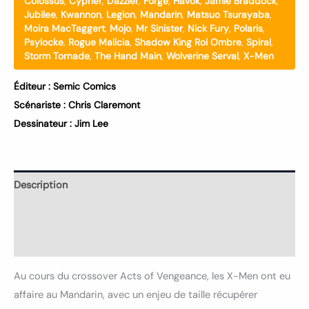
Colossus
,
Cypher
,
Dazzler
,
Forge
,
Havok
,
Jamie Braddock
,
Jubilee
,
Kwannon
,
Legion
,
Mandarin
,
Matsuo Tsurayaba
,
Moira MacTaggert
,
Mojo
,
Mr Sinister
,
Nick Fury
,
Polaris
,
Psylocke
,
Rogue Malicia
,
Shadow King Roi Ombre
,
Spiral
,
Storm Tornade
,
The Hand Main
,
Wolverine Serval
,
X-Men
Éditeur :
Semic Comics
Scénariste :
Chris Claremont
Dessinateur :
Jim Lee
Description
Informations complémentaires
Avis (0)
Au cours du crossover Acts of Vengeance, les X-Men ont eu
affaire au Mandarin, avec un enjeu de taille récupérer