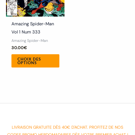
choisies
sur
la
Amazing Spider-Man
page
Vol 1 Num 333
du
Amazing Spider-Man
produit
30.00
€
CHOIX DES
OPTIONS
LIVRAISON GRATUITE DÈS 40€ D'ACHAT. PROFITEZ DE NOS
CODES PROMO HEBDOMADAIRES DÈS VOTRE PREMIER ACHAT !