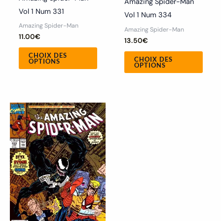
Amazing Spider-Man
page
page
Vol 1 Num 331
Vol 1 Num 334
du
du
Amazing Spider-Man
Amazing Spider-Man
produit
produ
11.00
€
13.50
€
CHOIX DES
CHOIX DES
OPTIONS
OPTIONS
Ce
produit
a
plusieurs
variations.
Les
options
peuvent
être