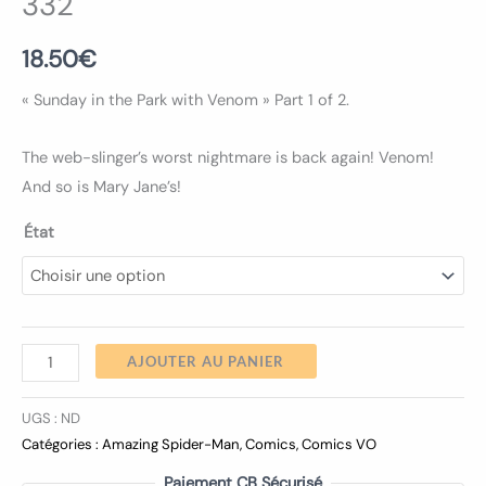
332
18.50
€
« Sunday in the Park with Venom » Part 1 of 2.
The web-slinger’s worst nightmare is back again! Venom!
And so is Mary Jane’s!
État
AJOUTER AU PANIER
UGS :
ND
Catégories :
Amazing Spider-Man
,
Comics
,
Comics VO
Paiement CB Sécurisé