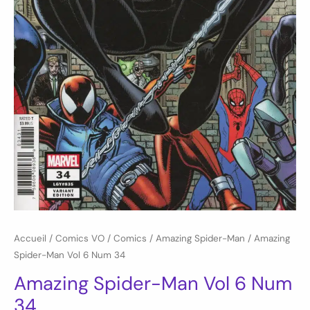
Accueil
/
Comics VO
/
Comics
/
Amazing Spider-Man
/ Amazing
Spider-Man Vol 6 Num 34
Amazing Spider-Man Vol 6 Num
34