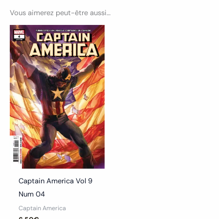
Vous aimerez peut-être aussi…
Ce
produit
a
plusieurs
variations.
Les
options
peuvent
être
choisies
sur
la
Captain America Vol 9
page
Num 04
du
Captain America
produit