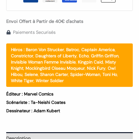
Envoi Offert à Partir de 40€ d'achats
Paiements Securisés
Héros :
Baron Von Strucker
,
Batroc
,
Captain America
,
Constrictor
,
Daughters of Liberty
,
Echo
,
Griffin Griffon
,
Invisible Woman Femme Invisible
,
Kingpin Caid
,
Misty
Knight
,
Mockingbird Oiseau Moqueur
,
Nick Fury
,
Owl
Hibou
,
Selene
,
Sharon Carter
,
Spider-Woman
,
Toni Ho
,
White Tiger
,
Winter Soldier
Éditeur :
Marvel Comics
Scénariste :
Ta-Neishi Coates
Dessinateur :
Adam Kubert
Description