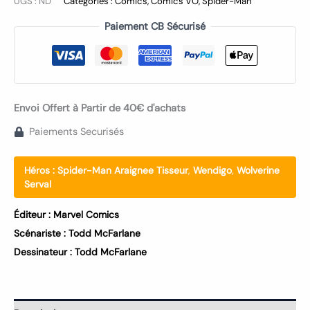
UGS :
ND
Catégories :
Comics
,
Comics VO
,
Spider-Man
Paiement CB Sécurisé
Envoi Offert à Partir de 40€ d'achats
Paiements Securisés
Héros :
Spider-Man Araignee Tisseur
,
Wendigo
,
Wolverine
Serval
Éditeur :
Marvel Comics
Scénariste :
Todd McFarlane
Dessinateur :
Todd McFarlane