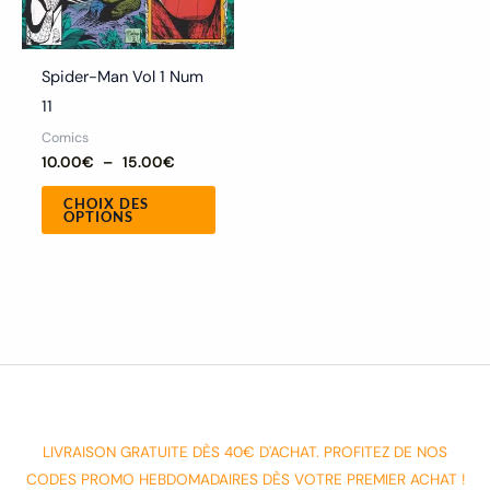
choisies
sur
la
Spider-Man Vol 1 Num
page
11
du
Comics
produit
10.00
€
–
15.00
€
CHOIX DES
OPTIONS
LIVRAISON GRATUITE DÈS 40€ D'ACHAT. PROFITEZ DE NOS
CODES PROMO HEBDOMADAIRES DÈS VOTRE PREMIER ACHAT !