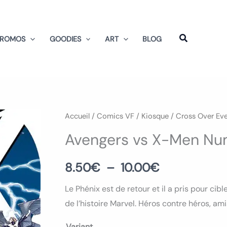
PROMOS
GOODIES
ART
BLOG
quantité
Accueil
/
Comics VF
/
Kiosque
/
Cross Over Ev
Plage
de
Avengers vs X-Men Nu
de
Avengers
vs
prix :
8.50
€
–
10.00
€
X-
8.50€
Le Phénix est de retour et il a pris pour cib
Men
de l’histoire Marvel. Héros contre héros, a
Numéro
à
01
Variant