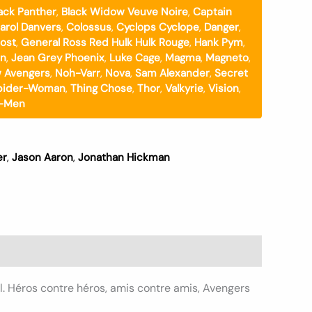
ack Panther
,
Black Widow Veuve Noire
,
Captain
arol Danvers
,
Colossus
,
Cyclops Cyclope
,
Danger
,
ost
,
General Ross Red Hulk Hulk Rouge
,
Hank Pym
,
an
,
Jean Grey Phoenix
,
Luke Cage
,
Magma
,
Magneto
,
 Avengers
,
Noh-Varr
,
Nova
,
Sam Alexander
,
Secret
pider-Woman
,
Thing Chose
,
Thor
,
Valkyrie
,
Vision
,
-Men
er
,
Jason Aaron
,
Jonathan Hickman
vel. Héros contre héros, amis contre amis, Avengers