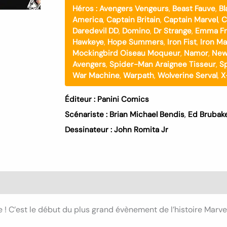
Héros :
Avengers Vengeurs
,
Beast Fauve
,
Bl
America
,
Captain Britain
,
Captain Marvel
,
C
Daredevil DD
,
Domino
,
Dr Strange
,
Emma Fr
Hawkeye
,
Hope Summers
,
Iron Fist
,
Iron M
Mockingbird Oiseau Moqueur
,
Namor
,
New
Avengers
,
Spider-Man Araignee Tisseur
,
S
War Machine
,
Warpath
,
Wolverine Serval
,
X
Éditeur :
Panini Comics
Scénariste :
Brian Michael Bendis
,
Ed Brubak
Dessinateur :
John Romita Jr
erre ! C’est le début du plus grand évènement de l’histoire Mar