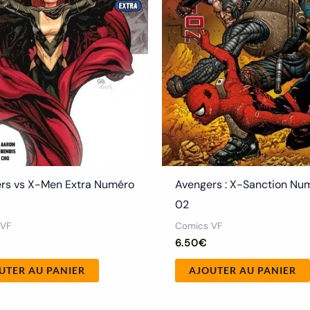
rs vs X-Men Extra Numéro
Avengers : X-Sanction Nu
02
 VF
Comics VF
6.50
€
UTER AU PANIER
AJOUTER AU PANIER