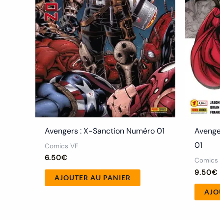
Avengers : X-Sanction Numéro 01
Avenge
01
Comics VF
6.50
€
Comics
9.50
€
AJOUTER AU PANIER
AJO