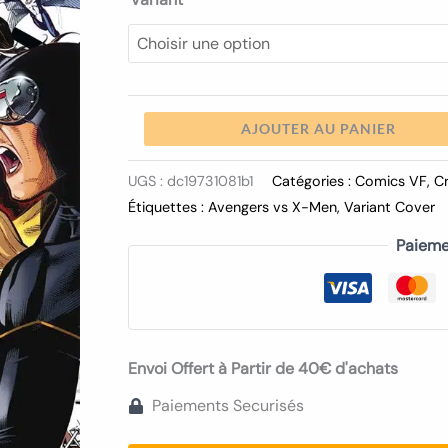
10.00€
AJOUTER AU PANIER
UGS :
dc19731081b1
Catégories :
Comics VF
,
C
Étiquettes :
Avengers vs X-Men
,
Variant Cover
Paieme
Envoi Offert à Partir de 40€ d'achats
Paiements Securisés