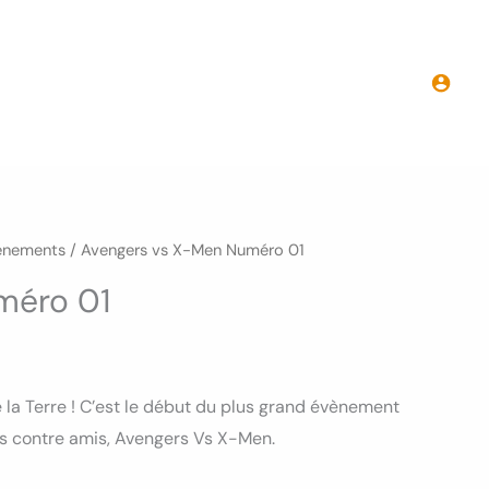
prix :
8.50€
à
10.00€
enements
/ Avengers vs X-Men Numéro 01
méro 01
le la Terre ! C’est le début du plus grand évènement
mis contre amis, Avengers Vs X-Men.